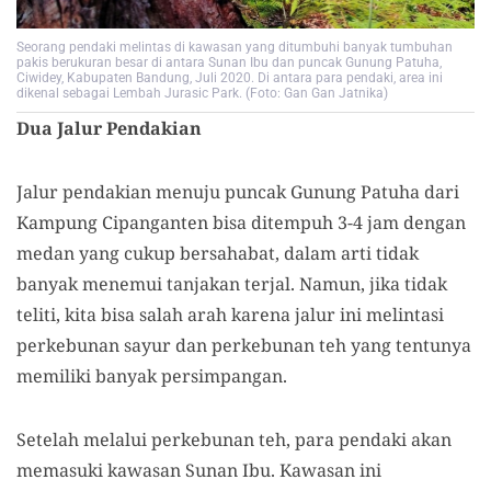
Seorang pendaki melintas di kawasan yang ditumbuhi banyak tumbuhan
pakis berukuran besar di antara Sunan Ibu dan puncak Gunung Patuha,
Ciwidey, Kabupaten Bandung, Juli 2020. Di antara para pendaki, area ini
dikenal sebagai Lembah Jurasic Park. (Foto: Gan Gan Jatnika)
Dua
Jalur Pendakian
Jalur pendakian menuju puncak Gunung Patuha dari
Kampung Cipanganten bisa ditempuh 3-4 jam dengan
medan yang cukup bersahabat, dalam arti tidak
banyak menemui tanjakan terjal.
Namun
, jika tidak
teliti
, kita
bisa
s
alah arah karena
jalur ini melintasi
perkebunan sayur dan perkebunan teh yang tentunya
memiliki
banyak persimpangan.
Setelah melalui perkebunan teh, para pendaki akan
memasuki kawasan Sunan Ibu.
K
awasan ini