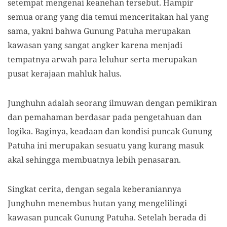
setempat mengenai keanehan tersebut.
H
ampir
semua
orang
yang di
a
temui menceritakan hal yang
sama
, yakni
bahwa Gunung Patuha merupakan
kawasan yang sangat angker
karena menjadi
tempat
nya
arwah para leluhur serta merupakan
pusat kerajaan mahluk halus.
Junghuhn adalah seorang ilmuwan
dengan
pemikiran
dan pemahaman berdasar
pada
pengetahuan dan
logika.
B
aginya
,
keadaan dan kondisi
puncak Gunung
Patuha
ini merupakan sesuatu yang kurang masuk
akal sehingga membuatnya lebih penasaran.
Singkat cerita, dengan segala keberaniannya
Junghuhn
menembus hutan yang mengelilingi
kawasan
puncak Gunung Patuha
. Setelah berada di