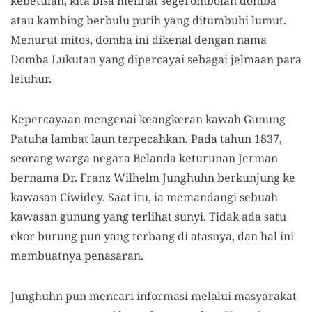
kebetulan, kita bisa melihat segerombol
an
domba
atau kambing berbulu putih
yang ditumbuhi lumut.
Menurut mitos, d
omba ini dikenal dengan nama
Domba Lukutan yang dipercayai sebagai jelmaan para
leluhur.
Kepercayaan mengenai keangkeran kawah
Gunung
Patuha
lambat laun terpecahkan. Pada tahun 1837,
seorang warga negara Belanda keturunan Jerman
bernama Dr. Franz Wilhelm Junghuhn berkunjung ke
kawasan Ciwidey. Saat itu, ia memandangi sebuah
kawasan gunung yang terlihat sunyi
. T
idak ada satu
ekor burung pun yang terbang di atasnya, dan hal ini
membuatnya penasaran.
Junghuhn
pun mencari informasi melalui masyarakat