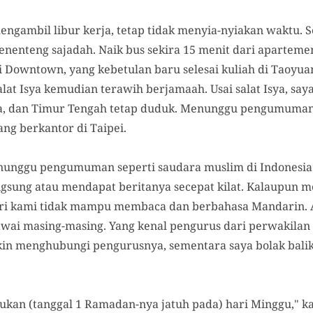
gambil libur kerja, tetap tidak menyia-nyiakan waktu. S
enenteng sajadah. Naik bus sekira 15 menit dari apartem
i Downtown, yang kebetulan baru selesai kuliah di Taoyua
lat Isya kemudian terawih berjamaah. Usai salat Isya, sa
dia, dan Timur Tengah tetap duduk. Menunggu pengumuman
ng berkantor di Taipei.
unggu pengumuman seperti saudara muslim di Indonesia 
angsung atau mendapat beritanya secepat kilat. Kalaupun 
ri kami tidak mampu membaca dan berbahasa Mandarin. Al
wai masing-masing. Yang kenal pengurus dari perwakilan 
in menghubungi pengurusnya, sementara saya bolak balik
tukan (tanggal 1 Ramadan-nya jatuh pada) hari Minggu," k