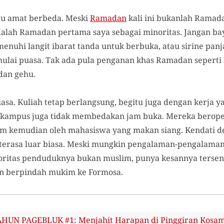
tu amat berbeda. Meski
Ramadan
kali ini bukanlah Ramad
dalah Ramadan pertama saya sebagai minoritas. Jangan b
nuhi langit ibarat tanda untuk berbuka, atau sirine panj
lai puasa. Tak ada pula penganan khas Ramadan seperti k
dan gehu.
biasa. Kuliah tetap berlangsung, begitu juga dengan kerja y
r kampus juga tidak membedakan jam buka. Mereka beroper
am kemudian oleh mahasiswa yang makan siang. Kendati de
u terasa luar biasa. Meski mungkin pengalaman-pengalaman 
ritas penduduknya bukan muslim, punya kesannya tersendi
n berpindah mukim ke Formosa.
UN PAGEBLUK #1: Menjahit Harapan di Pinggiran Kosa