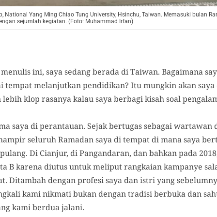
ub, National Yang Ming Chiao Tung University, Hsinchu, Taiwan. Memasuki bulan R
ngan sejumlah kegiatan. (Foto: Muhammad Irfan)
 menulis ini, saya sedang berada di Taiwan. Bagaimana saya
tempat melanjutkan pendidikan? Itu mungkin akan saya c
 lebih klop rasanya kalau saya berbagi kisah soal pengal
ma saya di perantauan. Sejak bertugas sebagai wartawan di
hampir seluruh Ramadan saya di tempat di mana saya ber
pulang. Di Cianjur, di Pangandaran, dan bahkan pada 2018
ota B karena diutus untuk meliput rangkaian kampanye sal
rat. Ditambah dengan profesi saya dan istri yang sebelum
kali kami nikmati bukan dengan tradisi berbuka dan sah
ng kami berdua jalani.