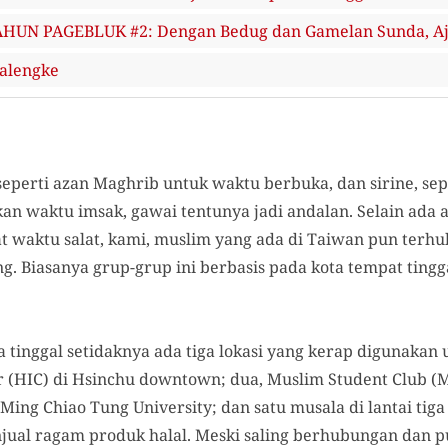
HUN PAGEBLUK #2: Dengan Bedug dan Gamelan Sunda, A
walengke
eperti azan Maghrib untuk waktu berbuka, dan sirine, sep
n waktu imsak, gawai tentunya jadi andalan. Selain ada a
t waktu salat, kami, muslim yang ada di Taiwan pun terhu
. Biasanya grup-grup ini berbasis pada kota tempat tingg
a tinggal setidaknya ada tiga lokasi yang kerap digunakan 
er (HIC) di Hsinchu downtown; dua, Muslim Student Club (
Ming Chiao Tung University; dan satu musala di lantai tig
ual ragam produk halal. Meski saling berhubungan dan p