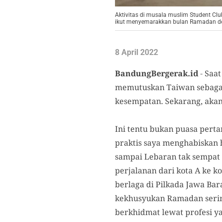
Aktivitas di musala muslim Student Cl
ikut menyemarakkan bulan Ramadan de
8 April 2022
BandungBergerak.id
-
Saat
memutuskan Taiwan sebagai 
kesempatan. Sekarang, akan
Ini tentu bukan puasa perta
praktis saya menghabiskan 
sampai Lebaran tak sempat 
perjalanan dari kota A ke k
berlaga di Pilkada Jawa Ba
kekhusyukan Ramadan sering
berkhidmat lewat profesi ya