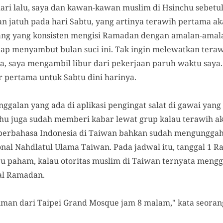
ri lalu, saya dan kawan-kawan muslim di Hsinchu sebetu
 jatuh pada hari Sabtu, yang artinya terawih pertama a
ng yang konsisten mengisi Ramadan dengan amalan-amalan
siap menyambut bulan suci ini. Tak ingin melewatkan ter
, saya mengambil libur dari pekerjaan paruh waktu saya. 
pertama untuk Sabtu dini harinya.
galan yang ada di aplikasi pengingat salat di gawai yang
u juga sudah memberi kabar lewat grup kalau terawih aka
erbahasa Indonesia di Taiwan bahkan sudah mengunggah j
nal Nahdlatul Ulama Taiwan. Pada jadwal itu, tanggal 1 R
ru paham, kalau otoritas muslim di Taiwan ternyata men
al Ramadan.
man dari Taipei Grand Mosque jam 8 malam," kata seoran