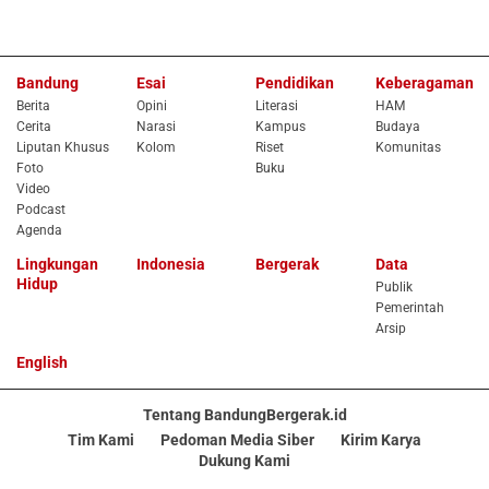
Bandung
Esai
Pendidikan
Keberagaman
Berita
Opini
Literasi
HAM
Cerita
Narasi
Kampus
Budaya
Liputan Khusus
Kolom
Riset
Komunitas
Foto
Buku
Video
Podcast
Agenda
Lingkungan
Indonesia
Bergerak
Data
Hidup
Publik
Pemerintah
Arsip
English
Tentang BandungBergerak.id
Tim Kami
Pedoman Media Siber
Kirim Karya
Dukung Kami