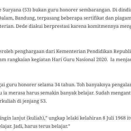
 Suryana (53) bukan guru honorer sembarangan. Di dind
Dalam, Bandung, terpasang beberapa sertifikat dan piaga
nterian. Dede diakui berprestasi karena komitmennya m
roleh penghargaan dari Kementerian Pendidikan Republik
lam rangkaian kegiatan Hari Guru Nasional 2020. Ia menjad
ai guru honorer selama 34 tahun. Toh banyaknya pengal
ia merasa harus semakin banyak belajar. Sudah menganto
uliah di jenjang S3.
ngin lanjut (kuliah),” ungkap lelaki kelahiran 8 Juli 1968 i
ajar. Jadi, harus terus belajar.”