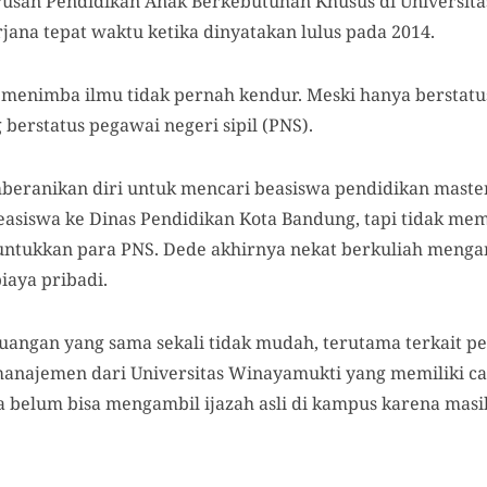
urusan Pendidikan Anak Berkebutuhan Khusus di Universita
rjana tepat waktu ketika dinyatakan lulus pada 2014.
menimba ilmu tidak pernah kendur. Meski hanya berstatus 
 berstatus pegawai negeri sipil (PNS).
eranikan diri untuk mencari beasiswa pendidikan master.
iswa ke Dinas Pendidikan Kota Bandung, tapi tidak memb
untukkan para PNS. Dede akhirnya nekat berkuliah menga
aya pribadi.
juangan yang sama sekali tidak mudah, terutama terkait p
anajemen dari Universitas Winayamukti yang memiliki ca
ia belum bisa mengambil ijazah asli di kampus karena mas