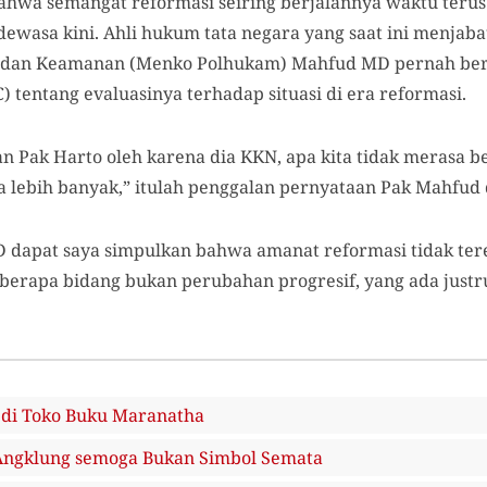
bahwa semangat reformasi seiring berjalannya waktu ter
 dewasa kini. Ahli hukum tata negara yang saat ini menjab
m dan Keamanan (Menko Polhukam) Mahfud MD pernah ber
) tentang evaluasinya terhadap situasi di era reformasi.
n Pak Harto oleh karena dia KKN, apa kita tidak merasa b
 lebih banyak,” itulah penggalan pernyataan Pak Mahfud d
dapat saya simpulkan bahwa amanat reformasi tidak terea
berapa bidang bukan perubahan progresif, yang ada justr
 di Toko Buku Maranatha
Angklung semoga Bukan Simbol Semata