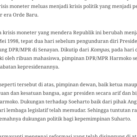
risis moneter meluas menjadi krisis politik yang menjadi
r era Orde Baru.
 krisis moneter yang mendera Republik ini berubah menjad
Mei 1998, tepat dua hari sebelum pengunduran diri Presid
ng DPR/MPR di Senayan. Dikutip dari
Kompas
, pada har
ki oleh ribuan mahasiswa, pimpinan DPR/MPR Harmoko s
 jabatan kepresidenannya.
eperti tersebut di atas, pimpinan dewan, baik ketua maup
an dan kesatuan bangsa, agar presiden secara arif dan b
armoko. Dukungan terhadap Soeharto baik dari pihak Ang
ri lembaga legislatif telah memudar. Sehingga tuntutan 
emahnya dukungan politik bagi kepemimpinan Suharto.
mayanti mengenai reformasi yang telah disinggung di at