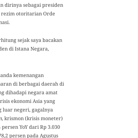
dirinya sebagai presiden
 rezim otoritarian Orde
asi.
rhitung sejak saya bacakan
den di Istana Negara,
i tanda kemenangan
aran di berbagai daerah di
ang dihadapi negara amat
risis ekonomi Asia yang
g luar negeri, gagalnya
m
, krismon (krisis moneter)
 persen YoY dari Rp 3.030
 78,2 persen pada Agustus