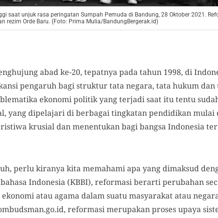
nggi saat unjuk rasa peringatan Sumpah Pemuda di Bandung, 28 Oktober 2021. R
 rezim Orde Baru. (Foto: Prima Mulia/BandungBergerak.id)
enghujung abad ke-20, tepatnya pada tahun 1998, di Indone
fikansi pengaruh bagi struktur tata negara, tata hukum dan
blematika ekonomi politik yang terjadi saat itu tentu su
l, yang dipelajari di berbagai tingkatan pendidikan mula
ristiwa krusial dan menentukan bagi bangsa Indonesia ter
uh, perlu kiranya kita memahami apa yang dimaksud deng
ahasa Indonesia (KBBI), reformasi berarti perubahan sec
tik, ekonomi atau agama dalam suatu masyarakat atau nega
 ombudsman.go.id, reformasi merupakan proses upaya siste