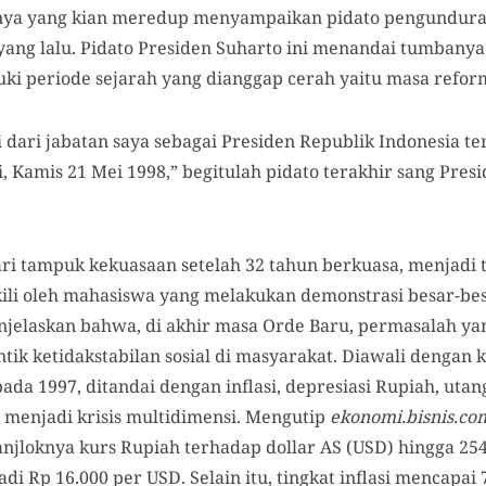
a yang kian meredup menyampaikan pidato pengunduran 
yang lalu. Pidato Presiden Suharto ini menandai tumbanya
ki periode sejarah yang dianggap cerah yaitu masa reform
dari jabatan saya sebagai Presiden Republik Indonesia te
i, Kamis 21 Mei 1998,” begitulah pidato terakhir sang Presi
ari tampuk kekuasaan setelah 32 tahun berkuasa, menjad
kili oleh mahasiswa yang melakukan demonstrasi besar-bes
enjelaskan bahwa, di akhir masa Orde Baru, permasalah y
k ketidakstabilan sosial di masyarakat. Diawali dengan k
da 1997, ditandai dengan inflasi, depresiasi Rupiah, utan
 menjadi krisis multidimensi. Mengutip
ekonomi.bisnis.co
njloknya kurs Rupiah terhadap dollar AS (USD) hingga 254
i Rp 16.000 per USD. Selain itu, tingkat inflasi mencapai