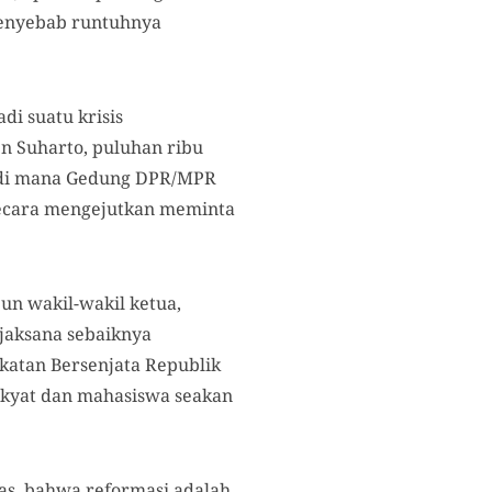
 penyebab runtuhnya
i suatu krisis
en Suharto, puluhan ribu
i di mana Gedung DPR/MPR
ecara mengejutkan meminta
un wakil-wakil ketua,
ijaksana sebaiknya
katan Bersenjata Republik
rakyat dan mahasiswa seakan
as, bahwa reformasi adalah