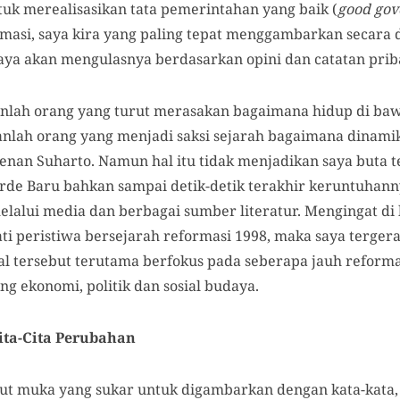
tuk merealisasikan tata pemerintahan yang baik (
good gov
asi, saya kira yang paling tepat menggambarkan secara de
ya akan mengulasnya berdasarkan opini dan catatan priba
kanlah orang yang turut merasakan bagaimana hidup di ba
anlah orang yang menjadi saksi sejarah bagaimana dinamik
enan Suharto. Namun hal itu tidak menjadikan saya buta 
a Orde Baru bahkan sampai detik-detik terakhir keruntuha
elalui media dan berbagai sumber literatur. Mengingat di 
i peristiwa bersejarah reformasi 1998, maka saya terger
al tersebut terutama berfokus pada seberapa jauh refor
ng ekonomi, politik dan sosial budaya.
ita-Cita Perubahan
aut muka yang sukar untuk digambarkan dengan kata-kata