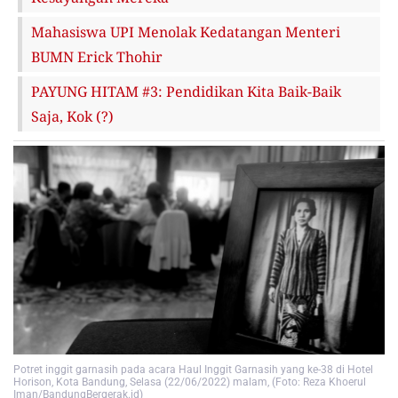
Mahasiswa UPI Menolak Kedatangan Menteri
BUMN Erick Thohir
PAYUNG HITAM #3: Pendidikan Kita Baik-Baik
Saja, Kok (?)
Potret inggit garnasih pada acara Haul Inggit Garnasih yang ke-38 di Hotel
Horison, Kota Bandung, Selasa (22/06/2022) malam, (Foto: Reza Khoerul
Iman/BandungBergerak.id)