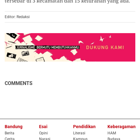
tersebar di 3 kecamatan dan 15 kelurahan yang ada.
Editor: Redaksi
COMMENTS
Bandung
Esai
Pendidikan
Keberagaman
Berita
Opini
Literasi
HAM
Cerita
Narasi
Kampus
Budaya