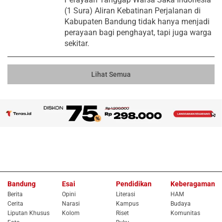
(1 Sura) Aliran Kebatinan Perjalanan di
Kabupaten Bandung tidak hanya menjadi
perayaan bagi penghayat, tapi juga warga
sekitar.
Lihat Semua
Bandung
Esai
Pendidikan
Keberagaman
Berita
Opini
Literasi
HAM
Cerita
Narasi
Kampus
Budaya
Liputan Khusus
Kolom
Riset
Komunitas