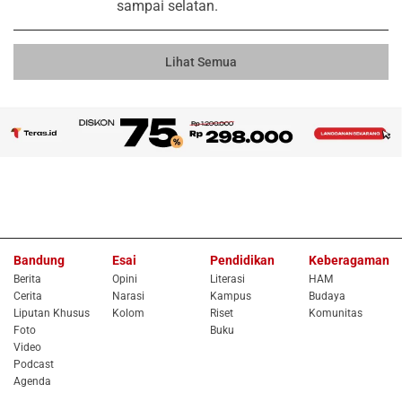
sampai selatan.
Lihat Semua
Bandung
Esai
Pendidikan
Keberagaman
Berita
Opini
Literasi
HAM
Cerita
Narasi
Kampus
Budaya
Liputan Khusus
Kolom
Riset
Komunitas
Foto
Buku
Video
Podcast
Agenda