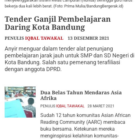
menyelenggarakan sistem kelas campuran (hibrida) sehingga guru harus
bekerja dua kali lebih berat. (Foto: Prima Mulia/BandungBergerak.id)
Tender Ganjil Pembelajaran
Daring Kota Bandung
PENULIS
IQBAL TAWAKAL
13 DESEMBER 2021
Anyir menguar dalam tender alat penunjang
pembelajaran jarak jauh untuk SMP dan SD Negeri di
Kota Bandung. Salah satu pemenang terafiliasi
dengan anggota DPRD.
Dua Belas Tahun Mendaras Asia
Afrika
PENULIS
IQBAL TAWAKAL
28 MARET 2021
Sudah 12 tahun komunitas Asian African
Reading Community (AARC) membaca
buku bersama. Ketekunan mereka
menginspirasi kelahiran komunitas-