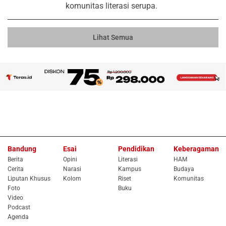
komunitas literasi serupa.
Lihat Semua
Bandung
Esai
Pendidikan
Keberagaman
Berita
Opini
Literasi
HAM
Cerita
Narasi
Kampus
Budaya
Liputan Khusus
Kolom
Riset
Komunitas
Foto
Buku
Video
Podcast
Agenda