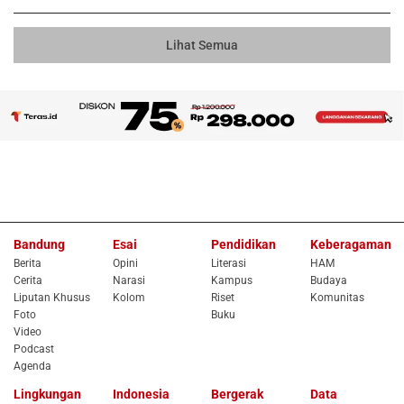
Lihat Semua
Bandung
Esai
Pendidikan
Keberagaman
Berita
Opini
Literasi
HAM
Cerita
Narasi
Kampus
Budaya
Liputan Khusus
Kolom
Riset
Komunitas
Foto
Buku
Video
Podcast
Agenda
Lingkungan
Indonesia
Bergerak
Data