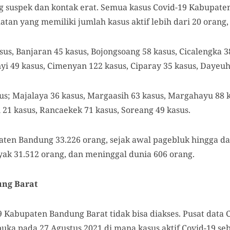
ng suspek dan kontak erat. Semua kasus Covid-19 Kabupate
an yang memiliki jumlah kasus aktif lebih dari 20 orang, 
s, Banjaran 45 kasus, Bojongsoang 58 kasus, Cicalengka 38
nyi 49 kasus, Cimenyan 122 kasus, Ciparay 35 kasus, Dayeuh
s; Majalaya 36 kasus, Margaasih 63 kasus, Margahayu 88 k
 21 kasus, Rancaekek 71 kasus, Soreang 49 kasus.
paten Bandung 33.226 orang, sejak awal pagebluk hingga d
ak 31.512 orang, dan meninggal dunia 606 orang.
ung Barat
19 Kabupaten Bandung Barat tidak bisa diakses. Pusat data
uka pada 27 Agustus 2021 di mana kasus aktif Covid-19 se