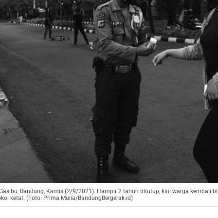
asibu, Bandung, Kamis (2/9/2021). Hampir 2 tahun ditutup, kini warga kembali bi
kol ketat. (Foto: Prima Mulia/BandungBergerak.id)