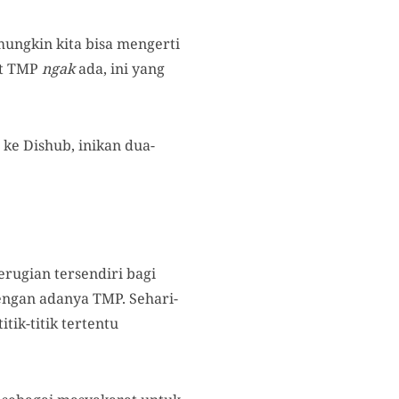
ungkin kita bisa mengerti
at TMP
ngak
ada, ini yang
ke Dishub, inikan dua-
rugian tersendiri bagi
engan adanya TMP. Sehari-
ik-titik tertentu