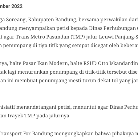
mber 2022
a Soreang, Kabupaten Bandung, bersama perwakilan dari
Bandung menyampaikan petisi kepada Dinas Perhubungan (
t agar Trans Metro Pasundan (TMP) jalur Leuwi Panjang-
enumpang di tiga titik yang sempat dicegat oleh bebera
ranya, halte Pasar Ikan Modern, halte RSUD Otto Iskandardi
ak lagi menurunkan penumpang di titik-titik tersebut di
gan ini membuat penumpang mesti turun dekat tol yang jar
inisiatif menandatangani petisi, menuntut agar Dinas Per
an trayek TMP pada jalurnya.
 Transport For Bandung mengungkapkan bahwa pihaknya me