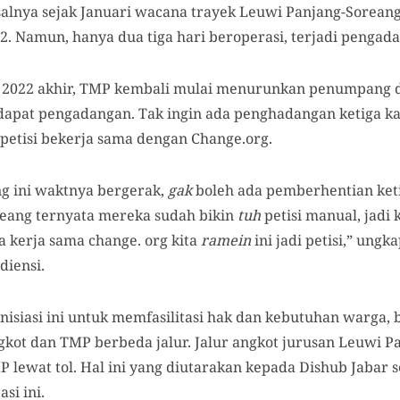
alnya sejak Januari wacana trayek Leuwi Panjang-Sorean
2. Namun, hanya dua tiga hari beroperasi, terjadi pengad
2022 akhir, TMP kembali mulai menurunkan penumpang di 
apat pengadangan. Tak ingin ada penghadangan ketiga ka
 petisi bekerja sama dengan Change.org.
g ini waktnya bergerak,
gak
boleh ada pemberhentian keti
eang ternyata mereka sudah bikin
tuh
petisi manual, jadi k
ita kerja sama change. org kita
ramein
ini jadi petisi,” ung
diensi.
isiasi ini untuk memfasilitasi hak dan kebutuhan warga,
gkot dan TMP berbeda jalur. Jalur angkot jurusan Leuwi 
 lewat tol. Hal ini yang diutarakan kepada Dishub Jabar 
si ini.