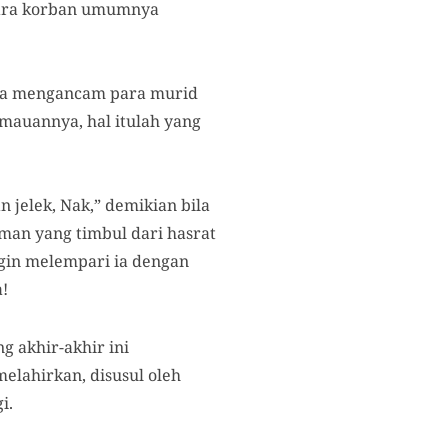
Para korban umumnya
nya mengancam para murid
mauannya, hal itulah yang
n jelek, Nak,” demikian bila
man yang timbul dari hasrat
ngin melempari ia dengan
!
g akhir-akhir ini
lahirkan, disusul oleh
i.