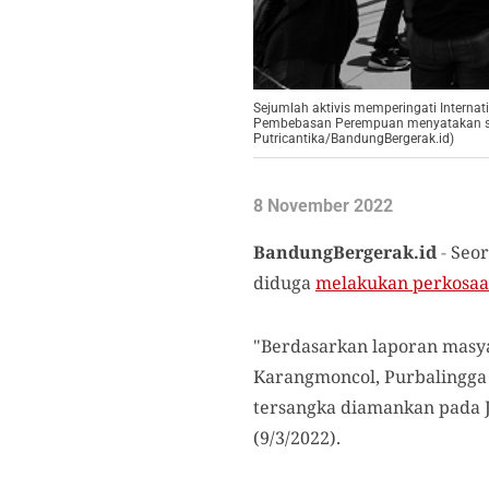
Sejumlah aktivis memperingati Interna
Pembebasan Perempuan menyatakan seju
Putricantika/BandungBergerak.id)
8 November 2022
BandungBergerak.id
-
Seor
diduga
melakukan perkosa
"Berdasarkan laporan masya
Karangmoncol, Purbalingga 
tersangka diamankan pada J
(9/3/2022).