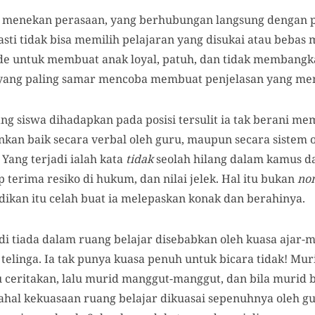
 menekan perasaan, yang berhubungan langsung dengan 
asti tidak bisa memilih pelajaran yang disukai atau bebas
de untuk membuat anak loyal, patuh, dan tidak membangka
yang paling samar mencoba membuat penjelasan yang m
rang siswa dihadapkan pada posisi tersulit ia tak berani m
inkan baik secara verbal oleh guru, maupun secara sistem o
 Yang terjadi ialah kata
tidak
seolah hilang dalam kamus d
ap terima resiko di hukum, dan nilai jelek. Hal itu bukan
no
dikan itu celah buat ia melepaskan konak dan berahinya.
jadi tiada dalam ruang belajar disebabkan oleh kuasa ajar
telinga. Ia tak punya kuasa penuh untuk bicara tidak! Mur
ceritakan, lalu murid manggut-manggut, dan bila murid b
dahal kekuasaan ruang belajar dikuasai sepenuhnya oleh g