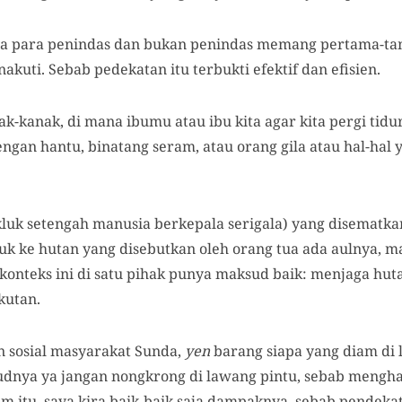
aya para penindas dan bukan penindas memang pertama-
kuti. Sebab pedekatan itu terbukti efektif dan efisien.
-kanak, di mana ibumu atau ibu kita agar kita pergi tidur 
ngan hantu, binatang seram, atau orang gila atau hal-hal 
kluk setengah manusia berkepala serigala) yang disematka
uk ke hutan yang disebutkan oleh orang tua ada aulnya, m
 konteks ini di satu pihak punya maksud baik: menjaga h
kutan.
n sosial masyarakat Sunda,
yen
barang siapa yang diam di 
udnya ya jangan nongkrong di lawang pintu, sebab menghal
 itu, saya kira baik-baik saja dampaknya, sebab pendeka