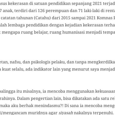
us kekerasan di satuan pendidikan sepanjang 2021 terjadi
anak, terdiri dari 126 perempuan dan 71 laki-laki di renta
n catatan tahunan (Catahu) dari 2015 sampai 2021 Komn
alah lembaga pendidikan dengan kejadian kekerasan ter
a: mengapa ruang belajar, ruang humanisasi menjadi tempa
setan, nafsu, dan psikologis pelaku, dan tanpa mengkerdilk
kuat selalu, ada indikator lain yang menurut saya menjad
.
balingga itu misalnya, ia mencoba menggunakan kekuasaan 
hinya. Dalam pengertian lain, bisa dikatakan ada satu rela
 maka aku berhak menindasmu?! Di sana ia mencoba meng
ti/mengancam muridnya agar
siyasah
nakalnya terpenuhi.