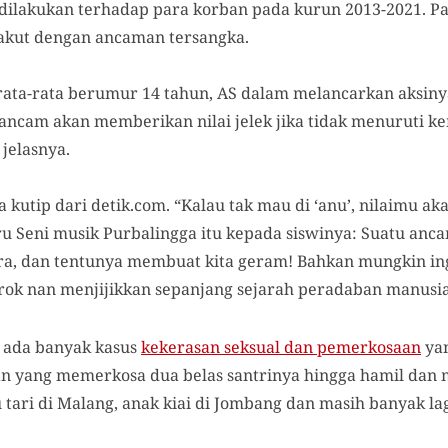
 dilakukan terhadap para korban pada kurun 2013-2021. 
akut dengan ancaman tersangka.
 rata-rata berumur 14 tahun, AS dalam melancarkan aksi
cam akan memberikan nilai jelek jika tidak menuruti ke
jelasnya.
a kutip dari detik.com. “Kalau tak mau di ‘anu’, nilaimu aka
u Seni musik Purbalingga itu kepada siswinya: Suatu anca
ara, dan tentunya membuat kita geram! Bahkan mungkin i
orok nan menjijikkan sepanjang sejarah peradaban manusia
, ada banyak kasus
kekerasan seksual dan pemerkosaan
yan
yang memerkosa dua belas santrinya hingga hamil dan me
tari di Malang, anak kiai di Jombang dan masih banyak lag