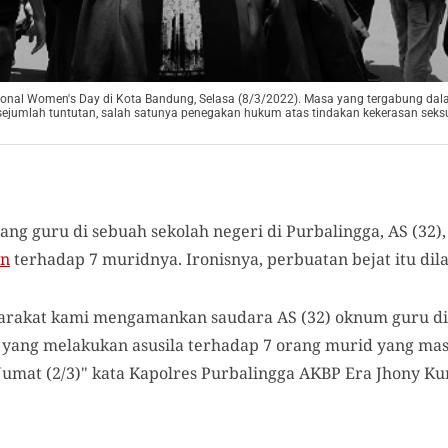
tional Women's Day di Kota Bandung, Selasa (8/3/2022). Masa yang tergabung da
mlah tuntutan, salah satunya penegakan hukum atas tindakan kekerasan seksual
ang guru di sebuah sekolah negeri di Purbalingga, AS (32), 
an
terhadap 7 muridnya. Ironisnya, perbuatan bejat itu dil
rakat kami mengamankan saudara AS (32) oknum guru di s
yang melakukan asusila terhadap 7 orang murid yang mas
umat (2/3)" kata Kapolres Purbalingga AKBP Era Jhony K