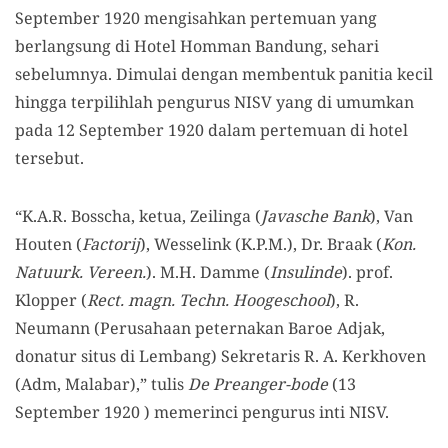
September 1920 mengisahkan pertemuan yang
berlangsung di Hotel Homman Bandung, sehari
sebelumnya. Dimulai dengan membentuk panitia kecil
hingga terpilihlah pengurus NISV yang di umumkan
pada 12 September 1920 dalam pertemuan di hotel
tersebut.
“K.A.R. Bosscha, ketua, Zeilinga (
Javasche Bank
), Van
Houten (
Factorij
), Wesselink (K.P.M.), Dr. Braak (
Kon.
Natuurk. Vereen.
). M.H. Damme (
Insulinde
). prof.
Klopper (
Rect. magn. Techn. Hoogeschool
), R.
Neumann (Perusahaan peternakan Baroe Adjak,
donatur situs di Lembang) Sekretaris R. A. Kerkhoven
(Adm, Malabar),” tulis
De Preanger-bode
(13
September 1920 ) memerinci pengurus inti NISV.