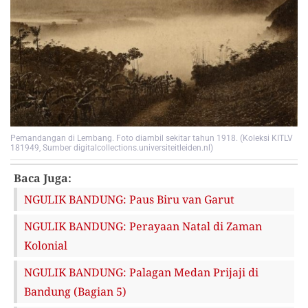
Pemandangan di Lembang. Foto diambil sekitar tahun 1918. (Koleksi KITLV
181949, Sumber digitalcollections.universiteitleiden.nl)
Baca Juga:
NGULIK BANDUNG: Paus Biru van Garut
NGULIK BANDUNG: Perayaan Natal di Zaman
Kolonial
NGULIK BANDUNG: Palagan Medan Prijaji di
Bandung (Bagian 5)