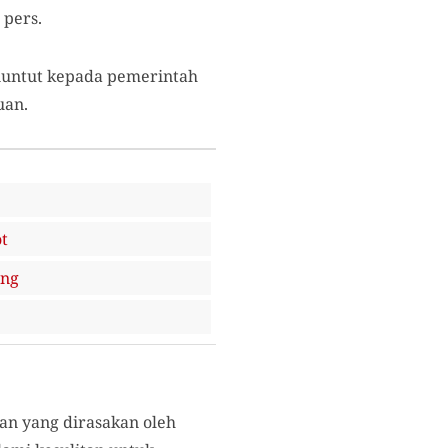
pers.
enuntut kepada pemerintah
uan.
t
ung
an yang dirasakan oleh