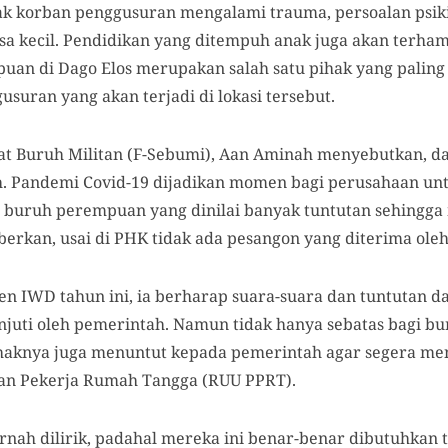
k korban penggusuran mengalami trauma, persoalan psikis 
a kecil. Pendidikan yang ditempuh anak juga akan terham
an di Dago Elos merupakan salah satu pihak yang palin
uran yang akan terjadi di lokasi tersebut.
at Buruh Militan (F-Sebumi), Aan Aminah menyebutkan, 
uh. Pandemi Covid-19 dijadikan momen bagi perusahaan 
i buruh perempuan yang dinilai banyak tuntutan sehingga
erkan, usai di PHK tidak ada pesangon yang diterima ole
n IWD tahun ini, ia berharap suara-suara dan tuntutan 
njuti oleh pemerintah. Namun tidak hanya sebatas bagi bu
pihaknya juga menuntut kepada pemerintah agar segera m
an Pekerja Rumah Tangga (RUU PPRT).
ernah dilirik, padahal mereka ini benar-benar dibutuhkan