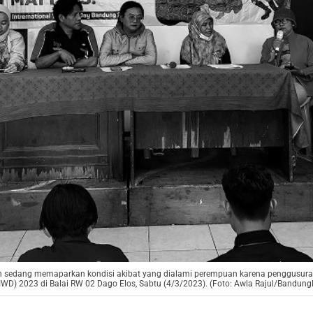
n sedang memaparkan kondisi akibat yang dialami perempuan karena penggusuran
IWD) 2023 di Balai RW 02 Dago Elos, Sabtu (4/3/2023). (Foto: Awla Rajul/Bandung