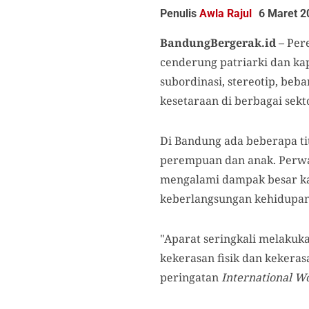
Penulis
Awla Rajul
6 Maret 2
BandungBergerak.id
– Per
cenderung patriarki dan ka
subordinasi, stereotip, be
kesetaraan di berbagai sekt
Di Bandung ada beberapa ti
perempuan dan anak. Perw
mengalami dampak besar k
keberlangsungan kehidupan 
"Aparat seringkali melakuk
kekerasan fisik dan kekeras
peringatan
International W