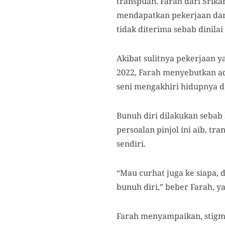
transpuan. Farah dari Srik
mendapatkan pekerjaan dan
tidak diterima sebab dinilai
Akibat sulitnya pekerjaan 
2022, Farah menyebutkan ada
seni mengakhiri hidupnya den
Bunuh diri dilakukan seba
persoalan pinjol ini aib, 
sendiri.
“Mau curhat juga ke siapa, 
bunuh diri,” beber Farah, y
Farah menyampaikan, stigma