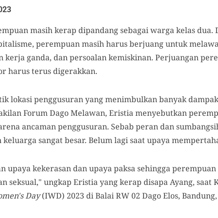
023
empuan masih kerap dipandang sebagai warga kelas dua. 
pitalisme, perempuan masih harus berjuang untuk melawan
ban kerja ganda, dan persoalan kemiskinan. Perjuangan p
or harus terus digerakkan.
tik lokasi penggusuran yang menimbulkan banyak dampak
akilan Forum Dago Melawan, Eristia menyebutkan perem
arena ancaman penggusuran. Sebab peran dan sumbangs
keluarga sangat besar. Belum lagi saat upaya mempertah
an upaya kekerasan dan upaya paksa sehingga perempuan 
an seksual," ungkap Eristia yang kerap disapa Ayang, saat
omen's Day
(IWD) 2023 di Balai RW 02 Dago Elos, Bandung, 