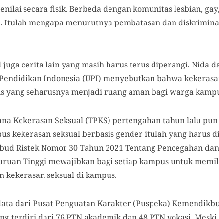
nilai secara fisik. Berbeda dengan komunitas lesbian, ga
isik. Itulah mengapa menurutnya pembatasan dan diskrimina
 juga cerita lain yang masih harus terus diperangi. Nida 
 Pendidikan Indonesia (UPI) menyebutkan bahwa kekerasa
us yang seharusnya menjadi ruang aman bagi warga kampu
na Kekerasan Seksual (TPKS) pertengahan tahun lalu pun 
s kekerasan seksual berbasis gender itulah yang harus d
bud Ristek Nomor 30 Tahun 2021 Tentang Pencegahan da
uruan Tinggi mewajibkan bagi setiap kampus untuk memili
 kekerasan seksual di kampus.
ta dari Pusat Penguatan Karakter (Puspeka) Kemendikbu
g terdiri dari 76 PTN akademik dan 48 PTN vokasi. Meski