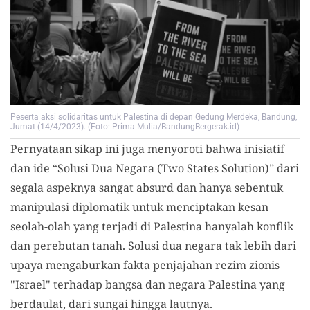
Peserta aksi solidaritas untuk Palestina di depan Gedung Merdeka, Bandung,
Jumat (14/4/2023). (Foto: Prima Mulia/BandungBergerak.id)
Pernyataan sikap ini juga menyoroti bahwa inisiatif
dan ide “Solusi Dua Negara (Two States Solution)” dari
segala aspeknya sangat absurd dan hanya sebentuk
manipulasi diplomatik untuk menciptakan kesan
seolah-olah yang terjadi di Palestina hanyalah konflik
dan perebutan tanah. Solusi dua negara tak lebih dari
upaya mengaburkan fakta penjajahan rezim zionis
"Israel" terhadap bangsa dan negara Palestina yang
berdaulat, dari sungai hingga lautnya.