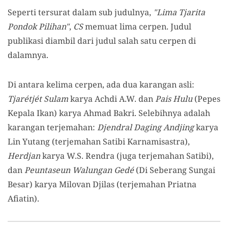
Seperti tersurat dalam sub judulnya,
"Lima Tjarita
Pondok Pilihan"
,
CS
memuat lima cerpen. Judul
publikasi diambil dari judul salah satu cerpen di
dalamnya.
Di antara kelima cerpen, ada dua karangan asli:
Tjarétjét Sulam
karya Achdi A.W. dan
Pais Hulu
(Pepes
Kepala Ikan) karya Ahmad Bakri. Selebihnya adalah
karangan terjemahan:
Djendral Daging Andjing
karya
Lin Yutang (terjemahan Satibi Karnamisastra),
Herdjan
karya W.S. Rendra (juga terjemahan Satibi),
dan
Peuntaseun Walungan Gedé
(Di Seberang Sungai
Besar) karya Milovan Djilas (terjemahan Priatna
Afiatin).