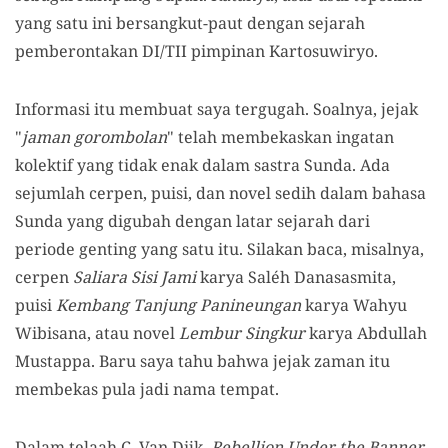
yang satu ini bersangkut-paut dengan sejarah
pemberontakan DI/TII pimpinan Kartosuwiryo.
Informasi itu membuat saya tergugah. Soalnya, jejak
"
jaman gorombolan
" telah membekaskan ingatan
kolektif yang tidak enak dalam sastra Sunda. Ada
sejumlah cerpen, puisi, dan novel sedih dalam bahasa
Sunda yang digubah dengan latar sejarah dari
periode genting yang satu itu. Silakan baca, misalnya,
cerpen
Saliara Sisi Jami
karya Saléh Danasasmita,
puisi
Kembang Tanjung Panineungan
karya Wahyu
Wibisana, atau novel
Lembur Singkur
karya Abdullah
Mustappa. Baru saya tahu bahwa jejak zaman itu
membekas pula jadi nama tempat.
Dalam telaah C. Van Dijk,
Rebellion Under the Banner