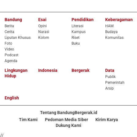
Bandung
Esai
Pendidikan
Keberagaman
Berita
Opini
Literasi
HAM
Cerita
Narasi
Kampus
Budaya
Liputan Khusus
Kolom
Riset
Komunitas
Foto
Buku
Video
Podcast
Agenda
Lingkungan
Indonesia
Bergerak
Data
Hidup
Publik
Pemerintah
Arsip
English
Tentang BandungBergerak.id
Tim Kami
Pedoman Media Siber
Kirim Karya
Dukung Kami
//