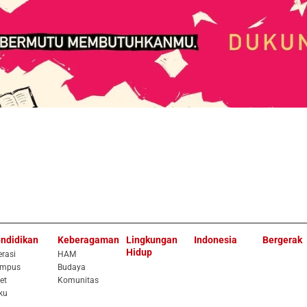
ndidikan
Keberagaman
Lingkungan
Indonesia
Bergerak
Hidup
erasi
HAM
mpus
Budaya
et
Komunitas
ku