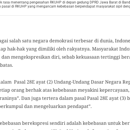
uk rasa menentang pengesahan RKUHP di depan gedung DPRD Jawa Barat di Bandu
h pasal di RKUHP yang mengancam kebebasan berpendapat masyarakat sipil deng
agai salah satu negara demokrasi terbesar di dunia, Indo
ap hak-hak yang dimiliki oleh rakyatnya. Masyarakat Indo
an mengekspresikan diri, sebab kekuasaan tertinggi bera
rbatas.
di dalam Pasal 28E ayat (2) Undang-Undang Dasar Negara R
tiap orang berhak atas kebebasan meyakini kepercayaan,
uraninya”. Dan juga tertera dalam pasal Pasal 28E ayat (3)
, berkumpul dan mengeluarkan pendapat”.
ebebasan berekspresi sendiri adalah kebebasan untuk b