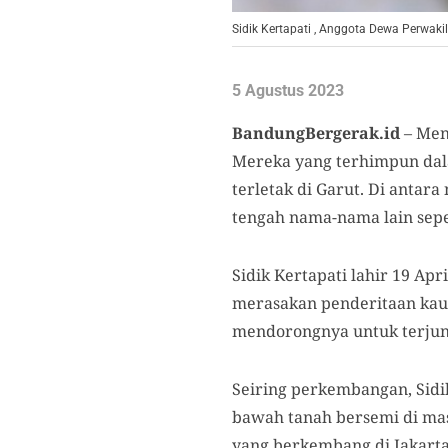
Sidik Kertapati , Anggota Dewa Perwakil
5 Agustus 2023
BandungBergerak.id
– Men
Mereka yang terhimpun dalam
terletak di Garut. Di antar
tengah nama-nama lain seper
Sidik Kertapati lahir 19 Ap
merasakan penderitaan kaum
mendorongnya untuk terjun
Seiring perkembangan, Sidik
bawah tanah bersemi di mas
yang berkembang di Jakarta