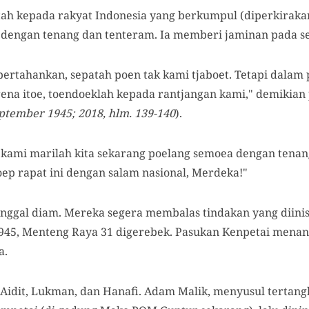
ah kepada rakyat Indonesia yang berkumpul (diperkirak
 dengan tenang dan tenteram. Ia memberi jaminan pada se
a pertahankan, sepatah poen tak kami tjaboet. Tetapi dalam
ena itoe, toendoeklah kepada rantjangan kami," demikian
ptember 1945; 2018, hlm. 139-140
).
 kami marilah kita sekarang poelang semoea dengan tenang
toep rapat ini dengan salam nasional, Merdeka!"
inggal diam. Mereka segera membalas tindakan yang diinis
1945, Menteng Raya 31 digerebek. Pasukan Kenpetai mena
a.
 Aidit, Lukman, dan Hanafi. Adam Malik, menyusul tertan