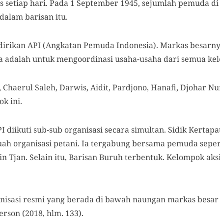
 setiap hari. Pada 1 September 1945, sejumlah pemuda di 
dalam barisan itu.
irikan API (Angkatan Pemuda Indonesia). Markas besarnya
a adalah untuk mengoordinasi usaha-usaha dari semua ke
haerul Saleh, Darwis, Aidit, Pardjono, Hanafi, Djohar Nur,
k ini.
diikuti sub-sub organisasi secara simultan. Sidik Kertap
uah organisasi petani. Ia tergabung bersama pemuda sepe
n Tjan. Selain itu, Barisan Buruh terbentuk. Kelompok aks
isasi resmi yang berada di bawah naungan markas besar 
erson (2018, hlm. 133).