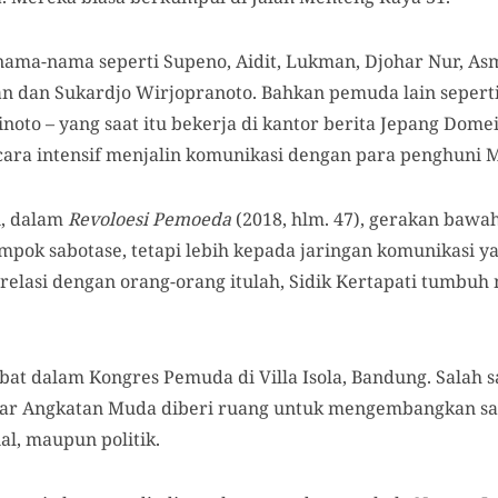
nama-nama seperti Supeno, Aidit, Lukman, Djohar Nur, As
rman dan Sukardjo Wirjopranoto. Bahkan pemuda lain sepert
oto – yang saat itu bekerja di kantor berita Jepang Domei
cara intensif menjalin komunikasi dengan para penghuni M
n, dalam
Revoloesi Pemoeda
(2018, hlm. 47), gerakan bawah
ompok sabotase, tetapi lebih kepada jaringan komunikasi ya
elasi dengan orang-orang itulah, Sidik Kertapati tumbu
ibat dalam Kongres Pemuda di Villa Isola, Bandung. Salah s
gar Angkatan Muda diberi ruang untuk mengembangkan s
al, maupun politik.