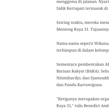
menggema di jalanan. Nyaris
Sidik Kertapati termasuk di 
Seiring waktu, mereka mend
Menteng Raya 31. Tujuanny
Nama-nama seperti Wikana, C
terhimpun di dalam kelompo
Sementara pembentukan API 
Barisan Rakyat (BARA). Seb
Nitimihardjo, dan Sjamsuddi
dan Pandu Kartawiguna.
"Ketiganya merupakan organ
Raya 31," tulis Benedict And