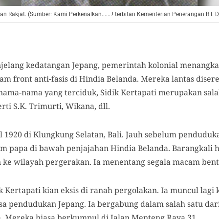
an Rakjat. (Sumber: Kami Perkenalkan.......! terbitan Kementerian Penerangan R.I. D
jelang kedatangan Jepang, pemerintah kolonial menangk
 front anti-fasis di Hindia Belanda. Mereka lantas diser
a nama-nama yang terciduk, Sidik Kertapati merupakan sala
ti S.K. Trimurti, Wikana, dll.
ril 1920 di Klungkung Selatan, Bali. Jauh sebelum penduduk
 papa di bawah penjajahan Hindia Belanda. Barangkali ha
 ke wilayah pergerakan. Ia menentang segala macam bent
 Kertapati kian eksis di ranah pergolakan. Ia muncul lagi
a pendudukan Jepang. Ia bergabung dalam salah satu dar
. Mereka biasa berkumpul di Jalan Menteng Raya 31.