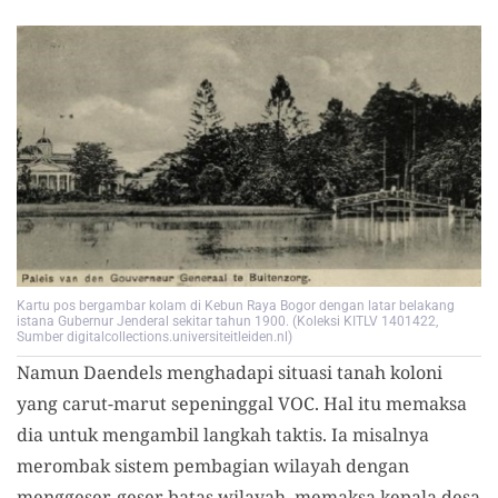
Kartu pos bergambar kolam di Kebun Raya Bogor dengan latar belakang
istana Gubernur Jenderal sekitar tahun 1900. (Koleksi KITLV 1401422,
Sumber digitalcollections.universiteitleiden.nl)
Namun Daendels
menghadapi
situasi tanah koloni
yang carut-marut sepeninggal VOC
. Hal itu memaksa
dia untuk
mengambil langkah taktis. Ia misalnya
merombak sistem pembagian wilayah dengan
menggeser-geser batas wilayah, memaksa kepala desa