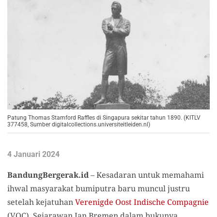
Patung Thomas Stamford Raffles di Singapura sekitar tahun 1890. (KITLV
377458, Sumber digitalcollections.universiteitleiden.nl)
4 Januari 2024
BandungBergerak.id
– Kesadaran untuk memahami
ihwal masyarakat bumi
putra
baru muncul justru
setelah kejatuhan
Verenigde Oost Indische Compagnie
(
VOC
)
. Sejarawan Jan Bremen dalam bukunya