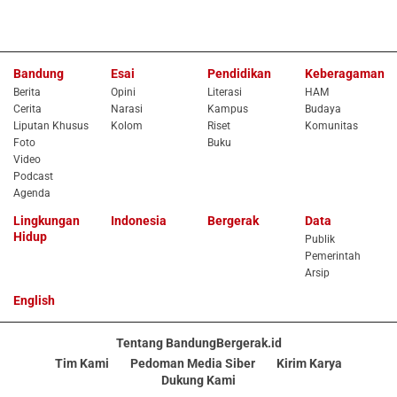
Bandung
Esai
Pendidikan
Keberagaman
Berita
Opini
Literasi
HAM
Cerita
Narasi
Kampus
Budaya
Liputan Khusus
Kolom
Riset
Komunitas
Foto
Buku
Video
Podcast
Agenda
Lingkungan
Indonesia
Bergerak
Data
Hidup
Publik
Pemerintah
Arsip
English
Tentang BandungBergerak.id
Tim Kami
Pedoman Media Siber
Kirim Karya
Dukung Kami