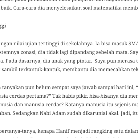
 baik. Cara-cara dia menyelesaikan soal matematika memb
ggi
ngan nilai ujian tertinggi di sekolahnya. Ia bisa masuk SM
stemnya zonasi, dia tidak lagi dipandang sebelah mata. Sa
sia. Pada dasarnya, dia anak yang pintar. Saya pun merasa 
 sambil terkantuk-kantuk, membantu dia memecahkan teka
 tanyakan pun belum sempat saya jawab sampai hari ini, 
ia cerdas pertama?” Tak habis pikir, bisa-bisanya dia m
usia dan manusia cerdas? Katanya manusia itu sejenis ma
aban. Sedangkan Nabi Adam sudah dikaruniai akal. Jadi, 
bertanya-tanya, kenapa Hanif menjadi rangking satu dalam