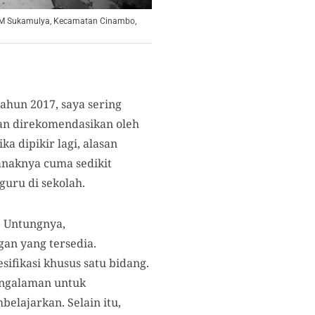
TBM Sukamulya, Kecamatan Cinambo,
 tahun 2017, saya sering
an direkomendasikan oleh
a dipikir lagi, alasan
anaknya cuma sedikit
uru di sekolah.
. Untungnya,
gan yang tersedia.
sifikasi khusus satu bidang.
engalaman untuk
elajarkan. Selain itu,