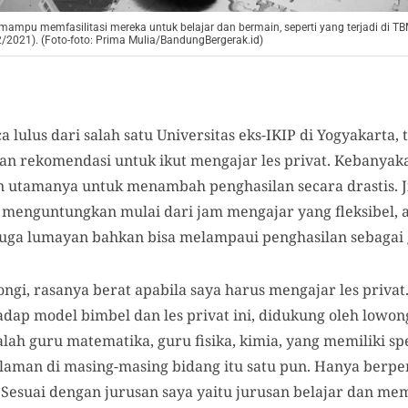
pu memfasilitasi mereka untuk belajar dan bermain, seperti yang terjadi di 
/2021). (Foto-foto: Prima Mulia/BandungBergerak.id)
a lulus dari salah satu Universitas eks-IKIP di Yogyakarta,
n rekomendasi untuk ikut mengajar les privat. Kebanyak
 utamanya untuk menambah penghasilan secara drastis. Jik
 menguntungkan mulai dari jam mengajar yang fleksibel, 
juga lumayan bahkan bisa melampaui penghasilan sebagai g
ngi, rasanya berat apabila saya harus mengajar les privat
adap model bimbel dan les privat ini, didukung oleh lowon
ah guru matematika, guru fisika, kimia, yang memiliki spe
laman di masing-masing bidang itu satu pun. Hanya berp
esuai dengan jurusan saya yaitu jurusan belajar dan memb