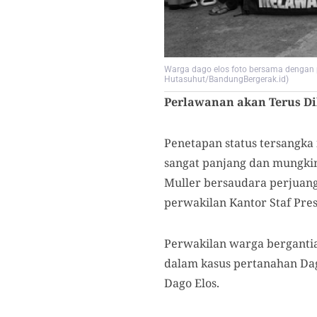
Warga dago elos foto bersama dengan pe
Hutasuhut/BandungBergerak.id)
Perlawanan akan Terus D
Penetapan status tersangka 
sangat panjang dan mungkin
Muller bersaudara perjuan
perwakilan Kantor Staf Pres
Perwakilan warga bergant
dalam kasus pertanahan Da
Dago Elos.