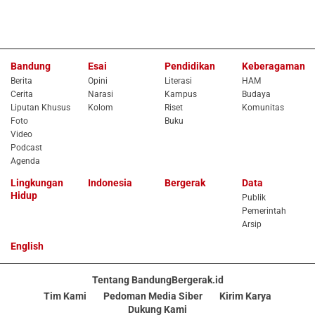
Bandung
Esai
Pendidikan
Keberagaman
Berita
Opini
Literasi
HAM
Cerita
Narasi
Kampus
Budaya
Liputan Khusus
Kolom
Riset
Komunitas
Foto
Buku
Video
Podcast
Agenda
Lingkungan
Indonesia
Bergerak
Data
Hidup
Publik
Pemerintah
Arsip
English
Tentang BandungBergerak.id
Tim Kami
Pedoman Media Siber
Kirim Karya
Dukung Kami