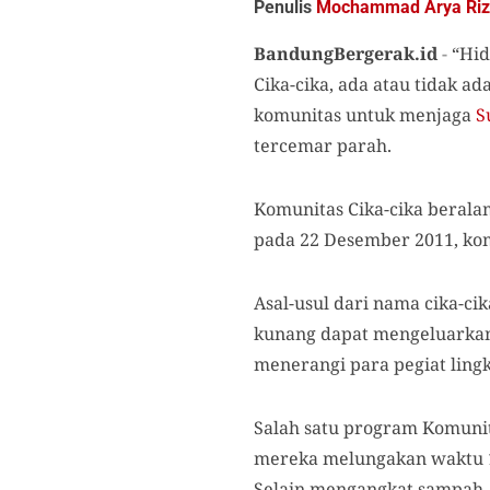
Penulis
Mochammad Arya Riz
BandungBergerak.id
-
“Hid
Cika-cika, ada atau tidak a
komunitas untuk menjaga
S
tercemar parah.
Komunitas Cika-cika berala
pada 22 Desember 2011, kom
Asal-usul dari nama cika-c
kunang dapat mengeluarkan 
menerangi para pegiat ling
Salah satu program Komunit
mereka melungakan waktu 1 h
Selain mengangkat sampah,