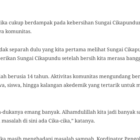
ika cukup berdampak pada kebersihan Sungai Cikapundung
ya komunitas.
 tidak separah dulu yang kita pertama melihat Sungai Cika
rikan Sungai Cikapundu setelah bersih kita merasa bangg
elah berusia 14 tahun. Aktivitas komunitas mengundang be
, siswa, hingga kalangan akedemik yang tertarik untuk me
ka-dukanya emang banyak. Alhamdulillah kita jadi banyak 
masalah di sini ada Cika-cika,” katanya.
cika masih menghadapi masalah sampah. Kordinator Peng