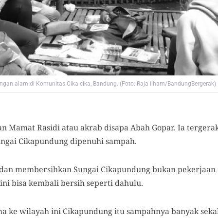
an alam di Komunitas Cika-cika, Bandung. (Foto: Raja Ilham/BandungBergerak)
kan Mamat Rasidi atau akrab disapa Abah Gopar. Ia terge
ngai Cikapundung dipenuhi sampah.
 dan membersihkan Sungai Cikapundung bukan pekerjaan
ini bisa kembali bersih seperti dahulu.
a ke wilayah ini Cikapundung itu sampahnya banyak sekali