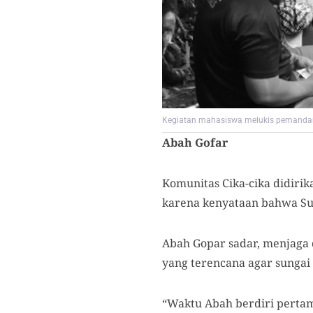
Kegiatan mahasiswa melukis pemandang
Abah Gofar
Komunitas Cika-cika didiri
karena kenyataan bahwa Su
Abah Gopar sadar, menjaga
yang terencana agar sungai 
“Waktu Abah berdiri pertam