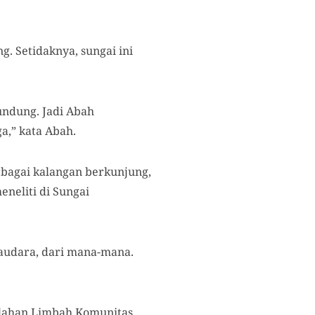
. Setidaknya, sungai ini
pundung. Jadi Abah
a,” kata Abah.
rbagai kalangan berkunjung,
neliti di Sungai
saudara, dari mana-mana.
olahan Limbah Komunitas