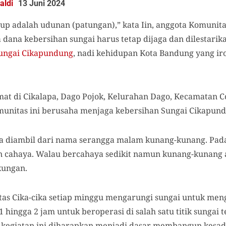
aldi
13 Juni 2024
up adalah udunan (patungan),” kata Iin, anggota Komunita
da dana kebersihan sungai harus tetap dijaga dan dilesta
ungai Cikapundung
, nadi kehidupan Kota Bandung yang ir
mat di Cikalapa, Dago Pojok, Kelurahan Dago, Kecamatan C
unitas ini berusaha menjaga kebersihan Sungai Cikapund
ika diambil dari nama serangga malam kunang-kunang. Pad
cahaya. Walau bercahaya sedikit namun kunang-kunang at
kungan.
as Cika-cika setiap minggu mengarungi sungai untuk men
ingga 2 jam untuk beroperasi di salah satu titik sungai 
 kegiatan ini diharapkan menjadi dasar membangun kesa