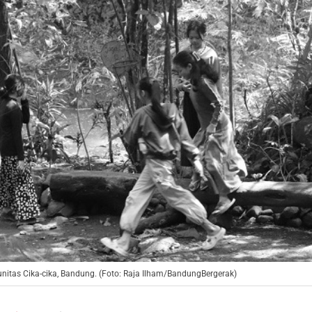
itas Cika-cika, Bandung. (Foto: Raja Ilham/BandungBergerak)