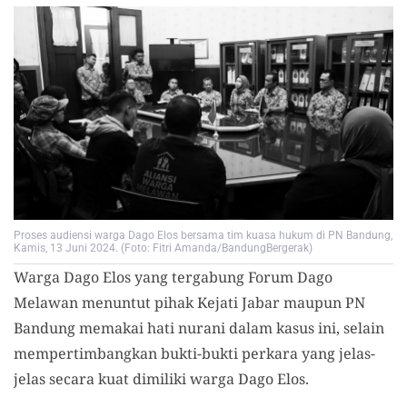
Proses audiensi warga Dago Elos bersama tim kuasa hukum di PN Bandung,
Kamis, 13 Juni 2024. (Foto: Fitri Amanda/BandungBergerak)
Warga Dago Elos yang tergabung Forum Dago
Melawan menuntut pihak Kejati Jabar maupun PN
Bandung memakai hati nurani dalam kasus ini, selain
mempertimbangkan bukti-bukti perkara yang jelas-
jelas secara kuat dimiliki warga Dago Elos.