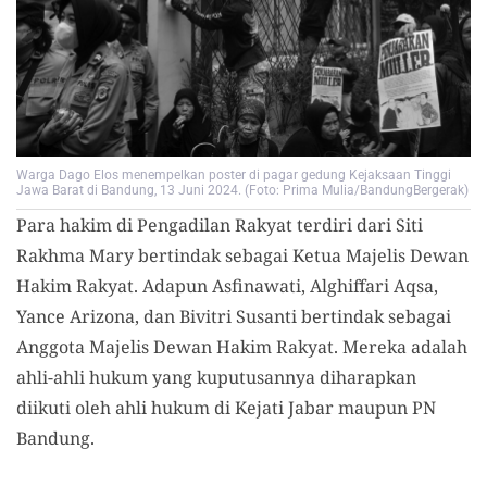
Warga Dago Elos menempelkan poster di pagar gedung Kejaksaan Tinggi
Jawa Barat di Bandung, 13 Juni 2024. (Foto: Prima Mulia/BandungBergerak)
Para hakim di Pengadilan Rakyat terdiri dari Siti
Rakhma Mary bertindak sebagai Ketua Majelis Dewan
Hakim Rakyat. Adapun Asfinawati, Alghiffari Aqsa,
Yance Arizona, dan Bivitri Susanti bertindak sebagai
Anggota Majelis Dewan Hakim Rakyat. Mereka adalah
ahli-ahli hukum yang kuputusannya diharapkan
diikuti oleh ahli hukum di Kejati Jabar maupun PN
Bandung.