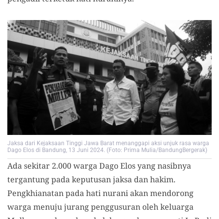
Jaksa dari Kejaksaan Tinggi Jawa Barat menanggapi aksi unjuk rasa warga
Dago Elos di Bandung, 13 Juni 2024. (Foto: Prima Mulia/BandungBergerak)
Ada sekitar 2.000 warga Dago Elos yang nasibnya
tergantung pada keputusan jaksa dan hakim.
Pengkhianatan pada hati nurani akan mendorong
warga menuju jurang penggusuran oleh keluarga