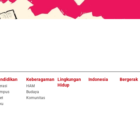
ndidikan
Keberagaman
Lingkungan
Indonesia
Bergerak
Hidup
erasi
HAM
mpus
Budaya
et
Komunitas
ku