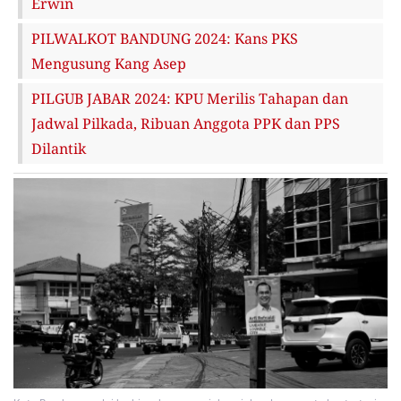
Erwin
PILWALKOT BANDUNG 2024: Kans PKS
Mengusung Kang Asep
PILGUB JABAR 2024: KPU Merilis Tahapan dan
Jadwal Pilkada, Ribuan Anggota PPK dan PPS
Dilantik