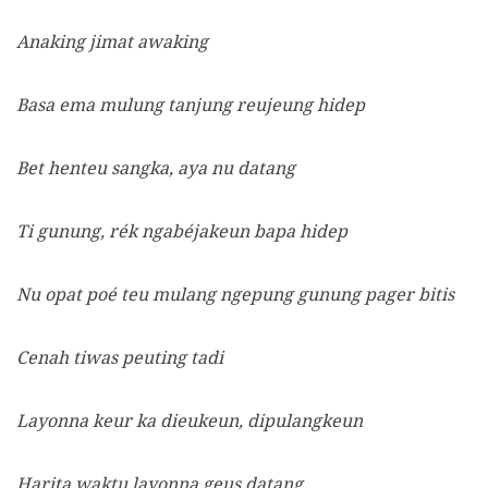
Anaking jimat awaking
Basa ema mulung tanjung reujeung hidep
Bet henteu sangka, aya nu datang
Ti gunung, rék ngabéjakeun bapa hidep
Nu opat poé teu mulang ngepung gunung pager bitis
Cenah tiwas peuting tadi
Layonna keur ka dieukeun, dipulangkeun
Harita waktu layonna geus datang