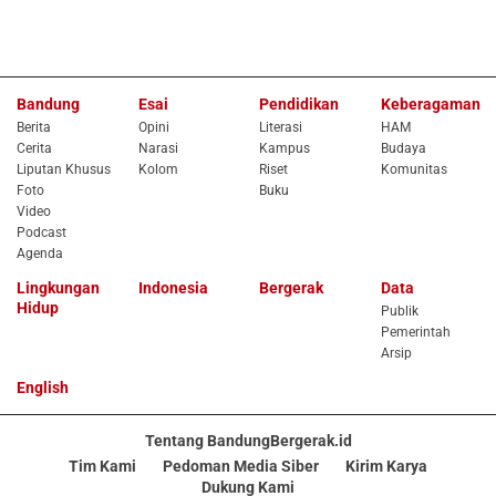
Bandung
Esai
Pendidikan
Keberagaman
Berita
Opini
Literasi
HAM
Cerita
Narasi
Kampus
Budaya
Liputan Khusus
Kolom
Riset
Komunitas
Foto
Buku
Video
Podcast
Agenda
Lingkungan
Indonesia
Bergerak
Data
Hidup
Publik
Pemerintah
Arsip
English
Tentang BandungBergerak.id
Tim Kami
Pedoman Media Siber
Kirim Karya
Dukung Kami