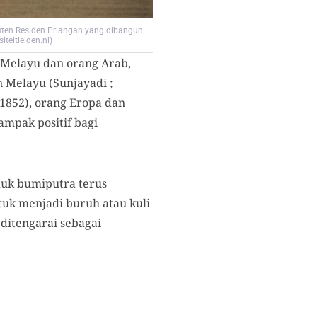
sten Residen Priangan yang dibangun
teitleiden.nl)
Melayu dan orang Arab,
 Melayu (Sunjayadi ;
 1852), orang Eropa dan
mpak positif bagi
duk bumiputra terus
uk menjadi buruh atau kuli
 ditengarai sebagai