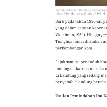
Rumah kediaman Residen (Residentswon
tahun 1864 dan selesai tahun 1867, kini
Baru pada tahun 1830-an, 
yang dalam catatan kepend
Wertheim,1959). Hingga
pas
Tionghoa mulai diizinkan 
perkembangan kota.
Sejak saat itu penduduk Ko
meningkat karena mereka me
di Bandung yang sedang m
penyebab “Bandung heurin k
Usulan Pemindahan Ibu K