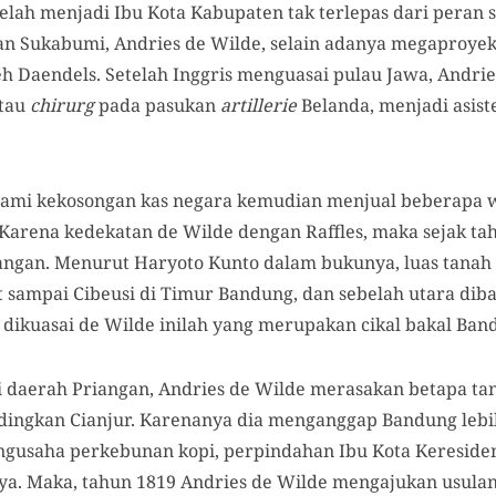
ah menjadi Ibu Kota Kabupaten tak terlepas dari peran 
an Sukabumi, Andries de Wilde, selain adanya megapro
eh Daendels. Setelah Inggris menguasai pulau Jawa, Andrie
atau
chirurg
pada pasukan
artillerie
Belanda, menjadi asist
alami kekosongan kas negara kemudian menjual beberapa w
Karena kedekatan de Wilde dengan Raffles, maka sejak ta
iangan. Menurut Haryoto Kunto dalam bukunya, luas tanah 
t sampai Cibeusi di Timur Bandung, dan sebelah utara di
 dikuasai de Wilde inilah yang merupakan cikal bakal Ban
i daerah Priangan, Andries de Wilde merasakan betapa ta
ndingkan Cianjur. Karenanya dia menganggap Bandung lebi
pengusaha perkebunan kopi, perpindahan Ibu Kota Keresid
a. Maka, tahun 1819 Andries de Wilde mengajukan usula