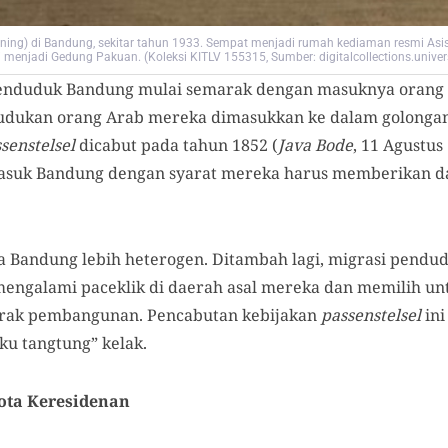
ing) di Bandung, sekitar tahun 1933. Sempat menjadi rumah kediaman resmi Asi
 menjadi Gedung Pakuan. (Koleksi KITLV 155315, Sumber: digitalcollections.universi
penduduk Bandung mulai semarak dengan masuknya orang 
udukan orang Arab mereka dimasukkan ke dalam golongan
senstelsel
dicabut pada tahun 1852 (
Java Bode
, 11 Agustus
masuk Bandung dengan syarat mereka harus memberikan da
ta Bandung lebih heterogen. Ditambah lagi, migrasi pendu
ngalami paceklik di daerah asal mereka dan memilih unt
arak pembangunan. Pencabutan kebijakan
passenstelsel
ini
u tangtung” kelak.
ota Keresidenan