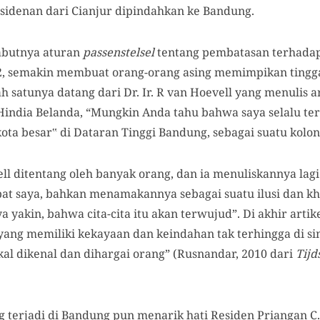
sidenan dari Cianjur dipindahkan ke Bandung.
cabutnya aturan
passenstelsel
tentang pembatasan terhadap
, semakin membuat orang-orang asing memimpikan tinggal
ah satunya datang dari Dr. Ir. R van Hoevell yang menulis a
india Belanda, “Mungkin Anda tahu bahwa saya selalu te
ta besar‟ di Dataran Tinggi Bandung, sebagai suatu kolon
l ditentang oleh banyak orang, dan ia menuliskannya lagi
t saya, bahkan menamakannya sebagai suatu ilusi dan kh
yakin, bahwa cita-cita itu akan terwujud”. Di akhir artik
ang memiliki kekayaan dan keindahan tak terhingga di s
al dikenal dan dihargai orang” (Rusnandar, 2010 dari
Tijd
erjadi di Bandung pun menarik hati Residen Priangan C. P.