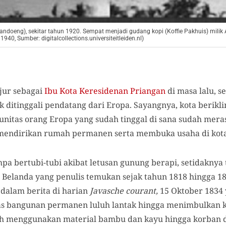
andoeng), sekitar tahun 1920. Sempat menjadi gudang kopi (Koffie Pakhuis) milik
40, Sumber: digitalcollections.universiteitleiden.nl)
jur sebagai
Ibu Kota Keresidenan Priangan
di masa lalu, 
k ditinggali pendatang dari Eropa. Sayangnya, kota berikli
nitas orang Eropa yang sudah tinggal di sana sudah mer
 mendirikan rumah permanen serta membuka usaha di kota
a bertubi-tubi akibat letusan gunung berapi, setidaknya 
 Belanda yang penulis temukan sejak tahun 1818 hingga 18
 dalam berita di harian
Javasche courant,
15 Oktober 183
ias bangunan permanen luluh lantak hingga menimbulkan k
h menggunakan material bambu dan kayu hingga korban d