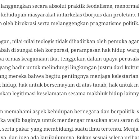
anggengkan secara absolut praktik feodalisme, menormalisa
i kehidupan masyarakat antarkelas (borjuis dan proletar).
n oleh birokrasi serta melanggengkan pragmatisme politik
ungan, nilai-nilai teologis tidak dihadirkan oleh pemuka a
mbah di sungai oleh korporasi, perampasan hak hidup warg
tika ormas keagamaan ikut tenggelam dalam upaya perusak
yang hadir untuk melindungi lingkungan justru dari kultu
ang mereka bahwa begitu pentingnya menjaga kelestarian
 hidup, hak untuk bersemayam di atas tanah, hak untuk 
kan legitimasi keselamatan sesama makhluk hidup lainny
lam memahami aspek kehidupan bernegara dan berpolitik, 
ka wajib baginya untuk mendengar masukan atau saran da
, serta pakar yang membidangi suatu ilmu tertentu. Menja
nya, dan juga ada kurikulumnya. Bukan sesuai selera prib