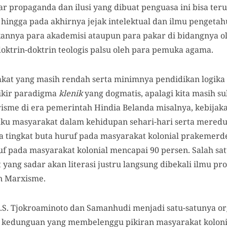
r propaganda dan ilusi yang dibuat penguasa ini bisa ter
 hingga pada akhirnya jejak intelektual dan ilmu pengeta
annya para akademisi ataupun para pakar di bidangnya o
ktrin-doktrin teologis palsu oleh para pemuka agama.
akat yang masih rendah serta minimnya pendidikan logik
ikir paradigma
klenik
yang dogmatis, apalagi kita masih su
risme di era pemerintah Hindia Belanda misalnya, kebijaka
u masyarakat dalam kehidupan sehari-hari serta mereduks
a tingkat buta huruf pada masyarakat kolonial prakemerde
ruf pada masyarakat kolonial mencapai 90 persen. Salah sat
ang sadar akan literasi justru langsung dibekali ilmu prog
an Marxisme.
.S. Tjokroaminoto dan Samanhudi menjadi satu-satunya o
edunguan yang membelenggu pikiran masyarakat kolonia