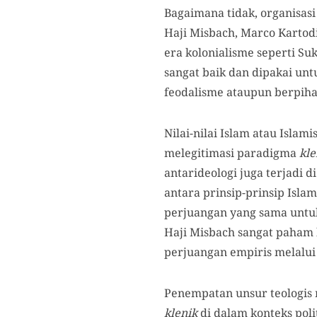
Bagaimana tidak, organisas
Haji Misbach, Marco Kartodi
era kolonialisme seperti Su
sangat baik dan dipakai un
feodalisme ataupun berpiha
Nilai-nilai Islam atau Islam
melegitimasi paradigma
kl
antarideologi juga terjadi 
antara prinsip-prinsip Isl
perjuangan yang sama untuk
Haji Misbach sangat paham b
perjuangan empiris melalu
Penempatan unsur teologis 
klenik
di dalam konteks pol