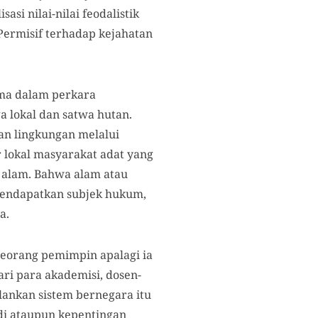
si nilai-nilai feodalistik
 Permisif terhadap kejahatan
.
gama dalam perkara
a lokal dan satwa hutan.
an lingkungan melalui
r lokal masyarakat adat yang
 alam. Bahwa alam atau
mendapatkan subjek hukum,
a.
seorang pemimpin apalagi ia
ri para akademisi, dosen-
lankan sistem bernegara itu
adi ataupun kepentingan