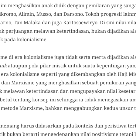
i ini menghasilkan anak didik dengan pemikiran yang sang
kromo, Alimin, Musso, dan Darsono. Tokoh progresif lainn
karno, Tan Malaka dan juga Kartosoewiryo. Di sini nilai-ni
tuk perjuangan melawan ketertindasan, bukan dijadikan al
k pada kolonialisme.
isme di era kolonialisme juga tidak serta merta dijadikan 
enik
ataupun pola pikir mistik untuk suatu kepentingan yang
di era kolonialisme seperti yang dikembangkan oleh Haji 
am dan Marxisme yang menghasilkan sebuah pemikiran yan
 melawan ketertindasan dan mengupayakan nilai kesetara
etul tentang konsep ini sehingga ia tidak menegasikan un
i metode Marxisme, bahkan menggabungkan kedua unsur t
memang harus didasarkan pada konteks dan peristiwa tert
itik bukan berarti mengedepankan nilai positivisme tetap