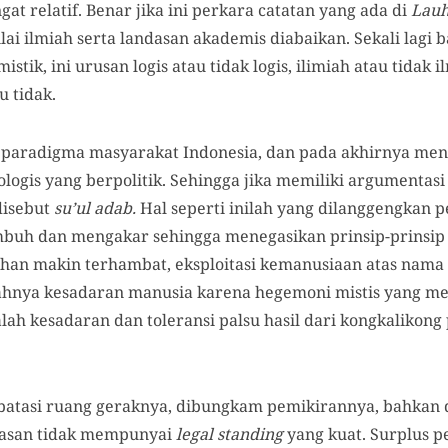
at relatif. Benar jika ini perkara catatan yang ada di
Lauh
nilai ilmiah serta landasan akademis diabaikan. Sekali lagi
istik, ini urusan logis atau tidak logis, ilimiah atau tidak 
u tidak.
am paradigma masyarakat Indonesia, dan pada akhirnya me
ologis yang berpolitik. Sehingga jika memiliki argumenta
disebut
su’ul adab.
Hal seperti inilah yang dilanggengkan
tumbuh dan mengakar sehingga menegasikan prinsip-prinsip
ahan makin terhambat, eksploitasi kemanusiaan atas nam
ahnya kesadaran manusia karena hegemoni mistis yang m
ah kesadaran dan toleransi palsu hasil dari kongkalikong
batasi ruang geraknya, dibungkam pemikirannya, bahkan 
alasan tidak mempunyai
legal standing
yang kuat. Surplus 