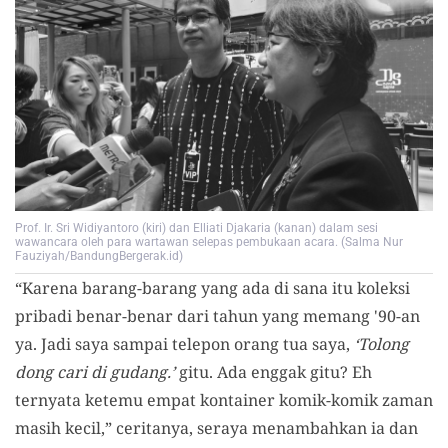
Prof. Ir. Sri Widiyantoro (kiri) dan Elliati Djakaria (kanan) dalam sesi
wawancara oleh para wartawan selepas pembukaan acara. (Salma Nur
Fauziyah/BandungBergerak.id)
“Karena barang-barang yang ada di sana itu koleksi
pribadi benar-benar dari tahun yang memang '90-an
ya. Jadi saya sampai telepon orang tua saya,
‘Tolong
dong cari di gudang.’
gitu. Ada enggak gitu? Eh
ternyata ketemu empat kontainer komik-komik zaman
masih kecil,” ceritanya, seraya menambahkan ia dan