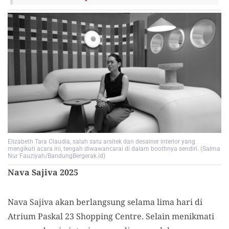
Elizabeth Tara Claudia, salah satu arsitek dan desainer interior yang
mengikuti acara ini, tengah diwawancarai di dalam boothnya sendiri. (Salma
Nur Fauziyah/BandungBergerak.id)
Nava Sajiva 2025
Nava Sajiva akan berlangsung selama lima hari di
Atrium Paskal 23 Shopping Centre. Selain menikmati