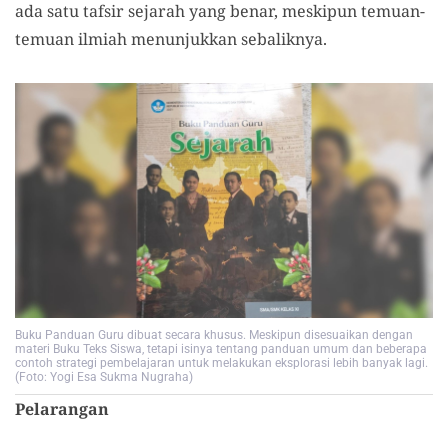
ada satu tafsir sejarah yang benar, meskipun temuan-
temuan ilmiah menunjukkan sebaliknya.
Buku Panduan Guru dibuat secara khusus. Meskipun disesuaikan dengan
materi Buku Teks Siswa, tetapi isinya tentang panduan umum dan beberapa
contoh strategi pembelajaran untuk melakukan eksplorasi lebih banyak lagi.
(Foto: Yogi Esa Sukma Nugraha)
Pelarangan