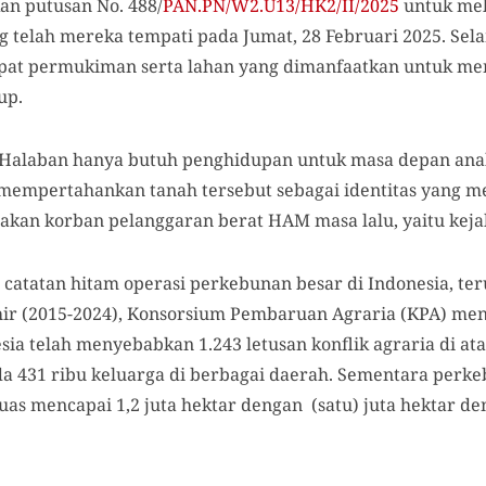
an putusan No. 488/
PAN.PN/W2.U13/HK2/II/2025
untuk mel
g telah mereka tempati pada Jumat, 28 Februari 2025. Se
mpat permukiman serta lahan yang dimanfaatkan untuk m
up.
Halaban hanya butuh penghidupan untuk masa depan ana
mempertahankan tanah tersebut sebagai identitas yang mel
akan korban pelanggaran berat HAM masa lalu, yaitu keja
atatan hitam operasi perkebunan besar di Indonesia, te
ir (2015-2024), Konsorsium Pembaruan Agraria (KPA) menc
ia telah menyebabkan 1.243 letusan konflik agraria di atas
a 431 ribu keluarga di berbagai daerah. Sementara per
luas mencapai 1,2 juta hektar dengan (satu) juta hektar 