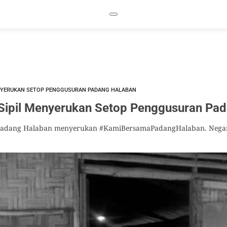
ENYERUKAN SETOP PENGGUSURAN PADANG HALABAN
 Sipil Menyerukan Setop Penggusuran Pa
uk Padang Halaban menyerukan #KamiBersamaPadangHalaban. Negar