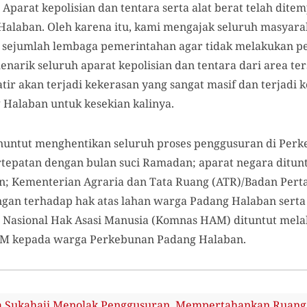
i. Aparat kepolisian dan tentara serta alat berat telah di
laban. Oleh karena itu, kami mengajak seluruh masyarak
n sejumlah lembaga pemerintahan agar tidak melakukan 
arik seluruh aparat kepolisian dan tentara dari area ters
tir akan terjadi kekerasan yang sangat masif dan terjadi
Halaban untuk kesekian kalinya.
enuntut menghentikan seluruh proses penggusuran di Per
ertepatan dengan bulan suci Ramadan; aparat negara ditun
; Kementerian Agraria dan Tata Ruang (ATR)/Badan Pert
gan terhadap hak atas lahan warga Padang Halaban serta
si Nasional Hak Asasi Manusia (Komnas HAM) dituntut me
M kepada warga Perkebunan Padang Halaban.
 Sukahaji Menolak Penggusuran, Mempertahankan Ruang