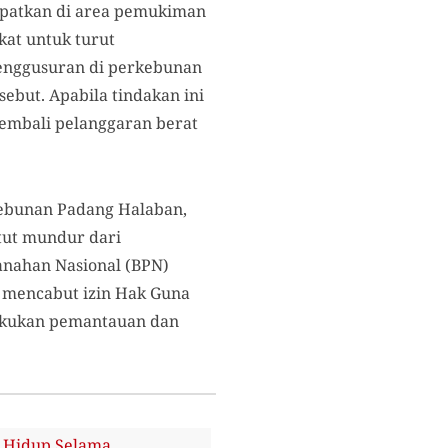
tempatkan di area pemukiman
at untuk turut
penggusuran di perkebunan
ebut. Apabila tindakan ini
 kembali pelanggaran berat
kebunan Padang Halaban,
tut mundur dari
anahan Nasional (BPN)
 mencabut izin Hak Guna
lakukan pemantauan dan
 Hidup Selama