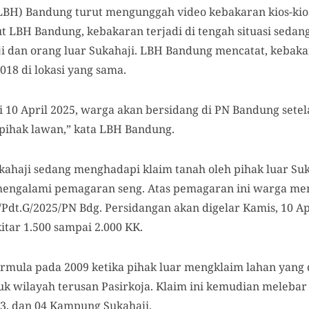
H) Bandung turut mengunggah video kebakaran kios-kios 
t LBH Bandung, kebakaran terjadi di tengah situasi sed
i dan orang luar Sukahaji. LBH Bandung mencatat, kebak
018 di lokasi yang sama.
ni 10 April 2025, warga akan bersidang di PN Bandung set
pihak lawan,” kata LBH Bandung.
ukahaji sedang menghadapi klaim tanah oleh pihak luar Su
e mengalami pemagaran seng. Atas pemagaran ini warga m
dt.G/2025/PN Bdg. Persidangan akan digelar Kamis, 10 Apri
kitar 1.500 sampai 2.000 KK.
rmula pada 2009 ketika pihak luar mengklaim lahan yang 
uk wilayah terusan Pasirkoja. Klaim ini kemudian meleb
3, dan 04 Kampung Sukahaji.