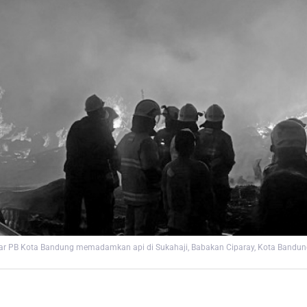
r PB Kota Bandung memadamkan api di Sukahaji, Babakan Ciparay, Kota Bandung. 