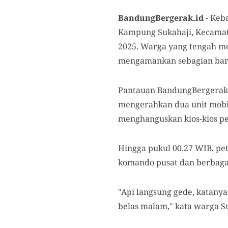
BandungBergerak.id
- Keb
Kampung Sukahaji, Kecamata
2025. Warga yang tengah 
mengamankan sebagian bara
Pantauan BandungBergerak d
mengerahkan dua unit mobi
menghanguskan kios-kios p
Hingga pukul 00.27 WIB, p
komando pusat dan berbagai 
"Api langsung gede, katanya
belas malam," kata warga Suk