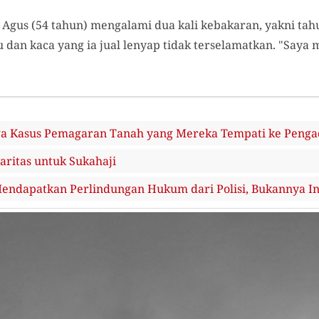
u Agus (54 tahun) mengalami dua kali kebakaran, yakni tah
u dan kaca yang ia jual lenyap tidak terselamatkan. "Saya
 Kasus Pemagaran Tanah yang Mereka Tempati ke Penga
aritas untuk Sukahaji
endapatkan Perlindungan Hukum dari Polisi, Bukannya In