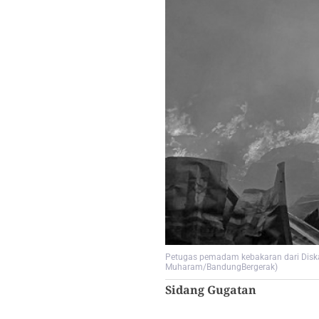
Petugas pemadam kebakaran dari Diska
Muharam/BandungBergerak)
Sidang Gugatan