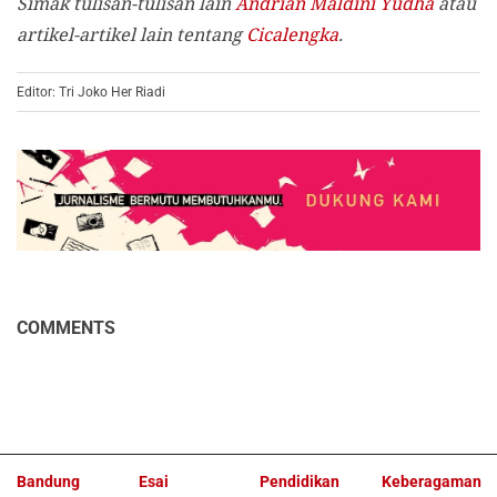
Simak tulisan-tulisan lain
Andrian Maldini Yudha
atau
artikel-artikel lain tentang
Cicalengka
.
Editor: Tri Joko Her Riadi
COMMENTS
Bandung
Esai
Pendidikan
Keberagaman