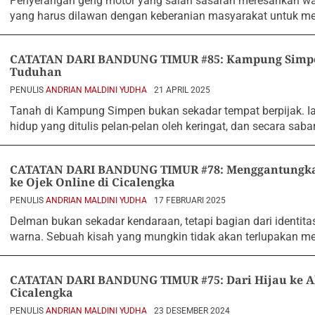
Penyerangan geng motor yang salah sasaran meresahkan wa
yang harus dilawan dengan keberanian masyarakat untuk 
CATATAN DARI BANDUNG TIMUR #85: Kampung Simpen
Tuduhan
PENULIS
ANDRIAN MALDINI YUDHA
21 APRIL 2025
Tanah di Kampung Simpen bukan sekadar tempat berpijak. Ia
hidup yang ditulis pelan-pelan oleh keringat, dan secara sabar
CATATAN DARI BANDUNG TIMUR #78: Menggantungka
ke Ojek Online di Cicalengka
PENULIS
ANDRIAN MALDINI YUDHA
17 FEBRUARI 2025
Delman bukan sekadar kendaraan, tetapi bagian dari identit
warna. Sebuah kisah yang mungkin tidak akan terlupakan m
CATATAN DARI BANDUNG TIMUR #75: Dari Hijau ke Ab
Cicalengka
PENULIS
ANDRIAN MALDINI YUDHA
23 DESEMBER 2024