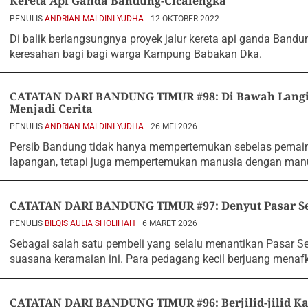
Kereta Api Ganda Bandung-Cicalengka
PENULIS
ANDRIAN MALDINI YUDHA
12 OKTOBER 2022
Di balik berlangsungnya proyek jalur kereta api ganda Band
keresahan bagi bagi warga Kampung Babakan Dka.
CATATAN DARI BANDUNG TIMUR #98: Di Bawah Langit 
Menjadi Cerita
PENULIS
ANDRIAN MALDINI YUDHA
26 MEI 2026
Persib Bandung tidak hanya mempertemukan sebelas pemain
lapangan, tetapi juga mempertemukan manusia dengan manu
CATATAN DARI BANDUNG TIMUR #97: Denyut Pasar S
PENULIS
BILQIS AULIA SHOLIHAH
6 MARET 2026
Sebagai salah satu pembeli yang selalu menantikan Pasar Se
suasana keramaian ini. Para pedagang kecil berjuang menafk
CATATAN DARI BANDUNG TIMUR #96: Berjilid-jilid Ka