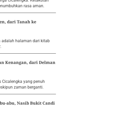
rga Cicalengka. Ketakutan
menumbuhkan rasa aman.
, dari Tanah ke
 adalah halaman dari kitab
.
n Kenangan, dari Delman
as Cicalengka yang penuh
eskipun zaman berganti.
u-abu, Nasib Bukit Candi