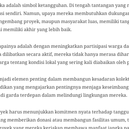
 adalah simbol ketangguhan. Di tengah tantangan yang 
usi sendiri. Namun, upaya mereka membutuhkan dukungan 
engembang proyek, maupun masyarakat luas, memiliki tan
 memiliki akhir yang lebih baik.
apainya adalah dengan meningkatkan partisipasi warga da
ilibatkan secara aktif, mereka tidak hanya merasa diharg
a tentang kondisi lokal yang sering kali diabaikan oleh
enjadi elemen penting dalam membangun kesadaran kolekt
idikan yang mengajarkan pentingnya menjaga keseimbanga
adi garda terdepan dalam melindungi lingkungan mereka.
royek harus menunjukkan komitmen nyata terhadap tanggu
tang memberikan donasi atau membangun fasilitas umum, t
royek yang mereka kerjakan membawa manfaat jangka pa