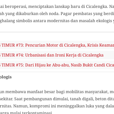
ulai beroperasi, menciptakan lanskap baru di Cicalengka. N
ndah yang dikaburkan oleh noda. Pagar pembatas yang berd
ghalang simbolis antara modernitas dan masalah ekologis y
IMUR #73: Pencurian Motor di Cicalengka, Krisis Keam
MUR #74: Urbanisasi dan Ironi Kerja di Cicalengka
MUR #75: Dari Hijau ke Abu-abu, Nasib Bukit Candi Cic
ologis
pun membawa manfaat besar bagi mobilitas masyarakat, m
ekitar. Saat pembangunan dimulai, tanah digali, beton di
itas. Namun, kompromi ini meninggalkan luka yang dala
rga mulai terkontaminasi.