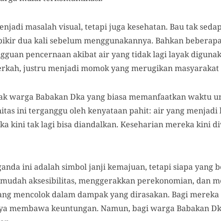
njadi masalah visual, tetapi juga kesehatan. Bau tak seda
kir dua kali sebelum menggunakannya. Bahkan beberapa
gguan pencernaan akibat air yang tidak lagi layak diguna
rkah, justru menjadi momok yang merugikan masyarakat l
ak warga Babakan Dka yang biasa memanfaatkan waktu un
nitas ini terganggu oleh kenyataan pahit: air yang menjadi
a kini tak lagi bisa diandalkan. Keseharian mereka kini d
nda ini adalah simbol janji kemajuan, tetapi siapa yang 
ermudah aksesibilitas, menggerakkan perekonomian, dan me
yang mencolok dalam dampak yang dirasakan. Bagi mereka y
nya membawa keuntungan. Namun, bagi warga Babakan Dka,