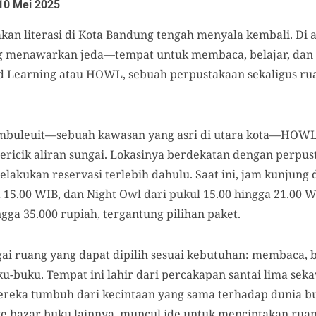
10 Mei 2025
kan literasi di Kota Bandung tengah menyala kembali. Di 
ng menawarkan jeda—tempat untuk membaca, belajar, dan 
 Learning atau HOWL, sebuah perpustakaan sekaligus rua
Ciumbuleuit—sebuah kawasan yang asri di utara kota—HOWL 
icik aliran sungai. Lokasinya berdekatan dengan perpu
akukan reservasi terlebih dahulu. Saat ini, jam kunjung d
a 15.00 WIB, dan Night Owl dari pukul 15.00 hingga 21.00 
ngga 35.000 rupiah, tergantung pilihan paket.
ruang yang dapat dipilih sesuai kebutuhan: membaca, b
-buku. Tempat ini lahir dari percakapan santai lima seka
ereka tumbuh dari kecintaan yang sama terhadap dunia bu
ke bazar buku lainnya, muncul ide untuk menciptakan ruang 