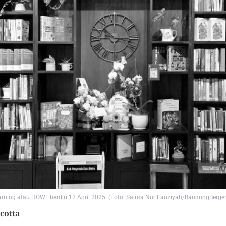
ning atau HOWL berdiri 12 April 2025. (Foto: Salma Nur Fauziyah/BandungBerge
cotta