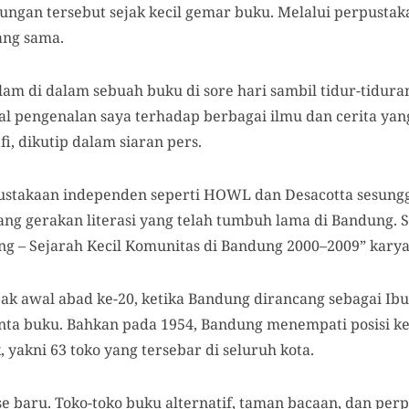
ngkungan tersebut sejak kecil gemar buku. Melalui perpusta
ang sama.
m di dalam sebuah buku di sore hari sambil tidur-tiduran
wal pengenalan saya terhadap berbagai ilmu dan cerita ya
i, dikutip dalam siaran pers.
ustakaan independen seperti HOWL dan Desacotta sesun
jang gerakan literasi yang telah tumbuh lama di Bandung.
g – Sejarah Kecil Komunitas di Bandung 2000–2009” kary
ak awal abad ke-20, ketika Bandung dirancang sebagai Ibu
cinta buku. Bahkan pada 1954, Bandung menempati posisi k
 yakni 63 toko yang tersebar di seluruh kota.
e baru. Toko-toko buku alternatif, taman bacaan, dan per