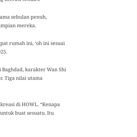
lama sebulan penuh,
i impian mereka.
at rumah ini, ‘oh ini sesuai
025.
i Baghdad, karakter Wan Shi
. Tiga nilai utama
g kreasi di HOWL. “Kenapa
untuk buat sesuatu. Itu