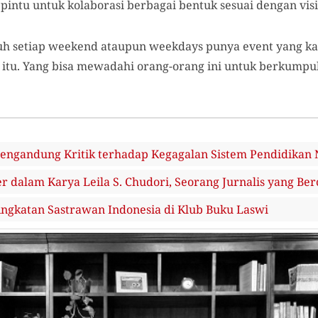
intu untuk kolaborasi berbagai bentuk sesuai dengan vi
tuh setiap weekend ataupun weekdays punya event yang k
h itu. Yang bisa mewadahi orang-orang ini untuk berkump
engandung Kritik terhadap Kegagalan Sistem Pendidikan 
r dalam Karya Leila S. Chudori, Seorang Jurnalis yang Ber
gkatan Sastrawan Indonesia di Klub Buku Laswi