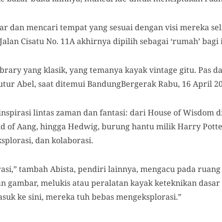
sar dan mencari tempat yang sesuai dengan visi mereka se
Jalan Cisatu No. 11A akhirnya dipilih sebagai ‘rumah’ bag
rary yang klasik, yang temanya kayak vintage gitu. Pas dap
” tutur Abel, saat ditemui BandungBergerak Rabu, 16 April 2
spirasi lintas zaman dan fantasi: dari House of Wisdom d
d of Aang, hingga Hedwig, burung hantu milik Harry Potter
splorasi, dan kolaborasi.
rasi,” tambah Abista, pendiri lainnya, mengacu pada ruan
an gambar, melukis atau peralatan kayak keteknikan dasar 
suk ke sini, mereka tuh bebas mengeksplorasi.”