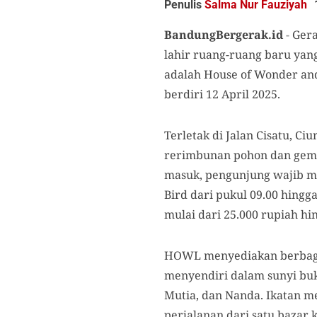
Penulis
Salma Nur Fauziyah
BandungBergerak.id
-
Gera
lahir ruang-ruang baru ya
adalah House of Wonder and
berdiri 12 April 2025.
Terletak di Jalan Cisatu, 
rerimbunan pohon dan gemer
masuk, pengunjung wajib mel
Bird dari pukul 09.00 hingg
mulai dari 25.000 rupiah hi
HOWL menyediakan berbagai 
menyendiri dalam sunyi buku
Mutia, dan Nanda. Ikatan m
perjalanan dari satu bazar 