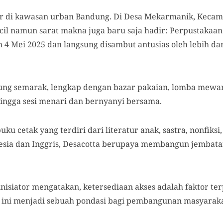
lahir di kawasan urban Bandung. Di Desa Mekarmanik, Kec
ecil namun sarat makna juga baru saja hadir: Perpustakaan
 4 Mei 2025 dan langsung disambut antusias oleh lebih da
ng semarak, lengkap dengan bazar pakaian, lomba mewar
ingga sesi menari dan bernyanyi bersama.
uku cetak yang terdiri dari literatur anak, sastra, nonfiks
esia dan Inggris, Desacotta berupaya membangun jembata
g inisiator mengatakan, ketersediaan akses adalah faktor
al ini menjadi sebuah pondasi bagi pembangunan masyaraka