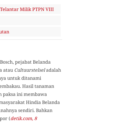
elantar Milik PTPN VIII
Hutan
Bosch, pejabat Belanda
a atau
Cultuurstelsel
adalah
nya untuk ditanami
, tembakau. Hasil tanaman
am paksa ini membawa
masyarakat Hindia Belanda
nahnya sendiri. Bahkan
por (
detik.com, 8