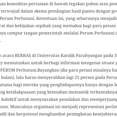
an komoditas pertanian di bawah tegakan pohon atau pem
ini terwujud dalam skema pembagian hasil panen dengan pr
Perum Perhutani. Ketentuan ini, yang seharusnya menjadi 
at dan kebijakan sepihak yang memaksa bagi para petani C
ya campur tangan pemerintah melalui Perum Perhutani 
.
 acara BERKAS di Universitas Katolik Parahyangan pada 3 
y memutuskan untuk berbagi informasi mengenai situasi ya
l PERUM Perhutani.Bayangkan jika para petani misalnya 
er bulan), lalu harus menyerahkan lagi 25 persen pada Per
utama bagi mereka yang penghidupannya hanya dengan ber
g ketidakpuasan yang kemudian memantik terbentuknya
kolektif untuk menyuarakan penolakan dan memperjuang
tan. Munculnya organisasi ini menjadi representasi perl
 adil dan berpotensi menghambat peningkatan kesejahter