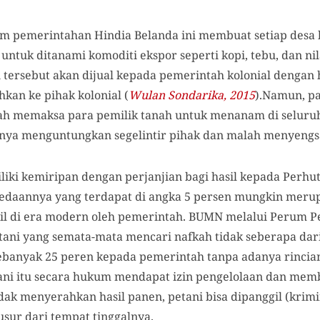
m pemerintahan Hindia Belanda ini membuat setiap desa 
untuk ditanami komoditi ekspor seperti kopi, tebu, dan ni
 tersebut akan dijual kepada pemerintah kolonial dengan 
hkan ke pihak kolonial (
Wulan Sondarika, 2015
).Namun, p
ah memaksa para pemilik tanah untuk menanam di seluruh 
hanya menguntungkan segelintir pihak dan malah menyengs
liki kemiripan dengan perjanjian bagi hasil kepada Perhut
edaannya yang terdapat di angka 5 persen mungkin meru
sil di era modern oleh pemerintah. BUMN melalui Perum P
etani yang semata-mata mencari nafkah tidak seberapa dari
banyak 25 peren kepada pemerintah tanpa adanya rincian 
tani itu secara hukum mendapat izin pengelolaan dan me
idak menyerahkan hasil panen, petani bisa dipanggil (krimi
sur dari tempat tinggalnya.