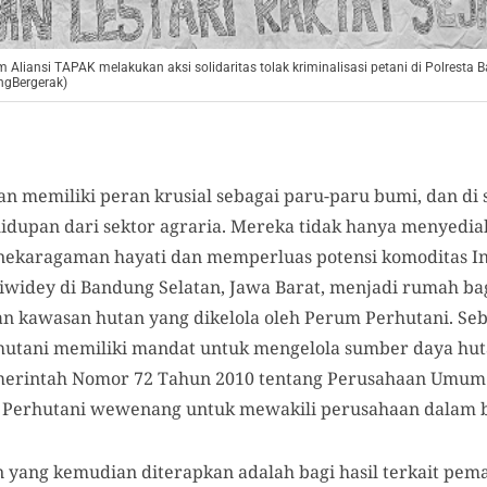
 Aliansi TAPAK melakukan aksi solidaritas tolak kriminalisasi petani di Polresta B
gBergerak)
n memiliki peran krusial sebagai paru-paru bumi, dan di si
idupan dari sektor agraria. Mereka tidak hanya menyedi
nekaragaman hayati dan memperluas potensi komoditas Ind
iwidey di Bandung Selatan, Jawa Barat, menjadi rumah ba
an kawasan hutan yang dikelola oleh Perum Perhutani. Seb
utani memiliki mandat untuk mengelola sumber daya hut
merintah Nomor 72 Tahun 2010 tentang Perusahaan Umum
Perhutani wewenang untuk mewakili perusahaan dalam be
an yang kemudian diterapkan adalah bagi hasil terkait pe