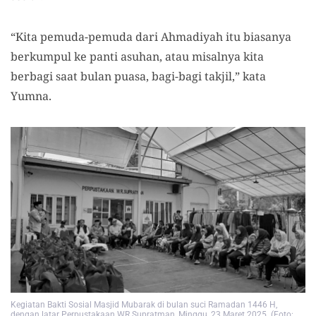
“Kita pemuda-pemuda dari Ahmadiyah itu biasanya
berkumpul ke panti asuhan, atau misalnya kita
berbagi saat bulan puasa, bagi-bagi takjil,” kata
Yumna.
Kegiatan Bakti Sosial Masjid Mubarak di bulan suci Ramadan 1446 H,
dengan latar Perpustakaan WR Supratman, Minggu, 23 Maret 2025. (Foto: