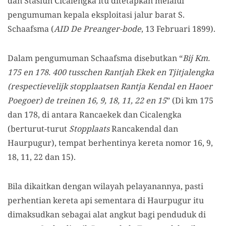
dan Stasiun Cicalengka itu ditetapkan melalui
pengumuman kepala eksploitasi jalur barat S.
Schaafsma (
AID De Preanger-bode
, 13 Februari 1899).
Dalam pengumuman Schaafsma disebutkan “
Bij Km.
175 en 178. 400 tusschen Rantjah Ekek en Tjitjalengka
(respectievelijk stopplaatsen Rantja Kendal en Haoer
Poegoer) de treinen 16, 9, 18, 11, 22 en 15
” (Di km 175
dan 178, di antara Rancaekek dan Cicalengka
(berturut-turut
Stopplaats
Rancakendal dan
Haurpugur), tempat berhentinya kereta nomor 16, 9,
18, 11, 22 dan 15).
Bila dikaitkan dengan wilayah pelayanannya, pasti
perhentian kereta api sementara di Haurpugur itu
dimaksudkan sebagai alat angkut bagi penduduk di