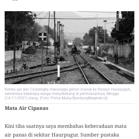
Kereta api dari Cicalengka menunggu giliran masuk ke Stasiun Haurpuguh,
sementara beberapa warga menyeberang di perlintasannya, Minggu
(14/11/2021) siang. (Foto: Prima Mulia/BandungBergerak.id)
Mata Air Cipanas
Kini tiba saatnya saya membahas keberadaan mata
air panas di sekitar Haurpugur. Sumber pustaka