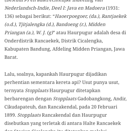
Nederlandsch-Indie, Deel I: Java en Madoera
(1931:
136) sebagai berikut: “
Haoerpoegoer, (da.), Rantjaekek
(o.d.), Tjitjalengka (d.), Bandoeng (r.), Midden
Priangan (a.), W. J. (g)
” atau Haurpugur adalah desa di
Onderdistrik Rancaekek, Distrik Cicalengka,
Kabupaten Bandung, Afdeling Midden Priangan, Jawa
Barat.
Lalu, soalnya, kapankah Haurpugur dijadikan
perhentian sementara kereta api? Usut punya usut,
ternyata
Stopplaats
Haurpugur ditetapkan
berbarengan dengan
Stopplaats
Gadobangkong, Andir,
Cikudapateuh, dan Rancakendal, pada 20 Februari
1899.
Stopplaats
Rancakendal dan Haurpugur
disebutkan yang terletak di antara Halte Rancaekek