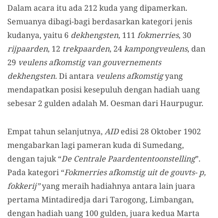
Dalam acara itu ada 212 kuda yang dipamerkan.
Semuanya dibagi-bagi berdasarkan kategori jenis
kudanya, yaitu 6
dekhengsten
, 111
fokmerries
, 30
rijpaarden
, 12
trekpaarden
, 24
kampongveulens
, dan
29
veulens afkomstig van gouvernements
dekhengsten.
Di antara
veulens afkomstig
yang
mendapatkan posisi kesepuluh dengan hadiah uang
sebesar 2 gulden adalah M. Oesman dari Haurpugur.
Empat tahun selanjutnya,
AID
edisi 28 Oktober 1902
mengabarkan lagi pameran kuda di Sumedang,
dengan tajuk “
De Centrale Paardententoonstelling
”.
Pada kategori “
Fokmerries afkomstig uit de gouvts- p,
fokkerij”
yang meraih hadiahnya antara lain juara
pertama Mintadiredja dari Tarogong, Limbangan,
dengan hadiah uang 100 gulden, juara kedua Marta