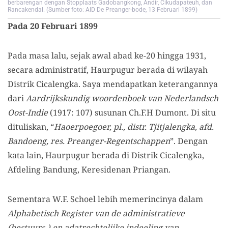
berbarengan dengan Stopplaats Gadobangkong, Andir, Cikudapateuh, dan
Rancakendal. (Sumber foto: AID De Preanger-bode, 13 Februari 1899)
Pada
20 Februari 1899
Pada masa lalu, sejak awal abad ke-20 hingga 1931,
secara administratif, Haurpugur berada di wilayah
Distrik Cicalengka. Saya mendapatkan keterangannya
dari
Aardrijkskundig woordenboek van Nederlandsch
Oost-Indie
(1917: 107) susunan Ch.F.H Dumont. Di situ
dituliskan, “
Haoerpoegoer, pl., distr. Tjitjalengka, afd.
Bandoeng, res. Preanger-Regentschappen
”. Dengan
kata lain, Haurpugur berada di Distrik Cicalengka,
Afdeling Bandung, Keresidenan Priangan.
Sementara W.F. Schoel lebih memerincinya dalam
Alphabetisch Register van de administratieve
(bestuurs-) en adatrechtelijke indeeling van