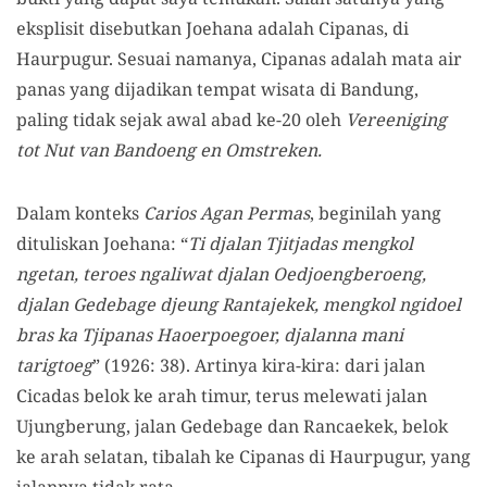
eksplisit disebutkan Joehana adalah Cipanas, di
Haurpugur. Sesuai namanya, Cipanas adalah mata air
panas yang dijadikan tempat wisata di Bandung,
paling tidak sejak awal abad ke-20 oleh
Vereeniging
tot Nut van Bandoeng en Omstreken.
Dalam konteks
Carios Agan Permas
, beginilah yang
dituliskan Joehana: “
Ti djalan Tjitjadas mengkol
ngetan, teroes ngaliwat djalan Oedjoengberoeng,
djalan Gedebage djeung Rantajekek, mengkol ngidoel
bras ka Tjipanas Haoerpoegoer, djalanna mani
tarigtoeg
” (1926: 38). Artinya kira-kira: dari jalan
Cicadas belok ke arah timur, terus melewati jalan
Ujungberung, jalan Gedebage dan Rancaekek, belok
ke arah selatan, tibalah ke Cipanas di Haurpugur, yang