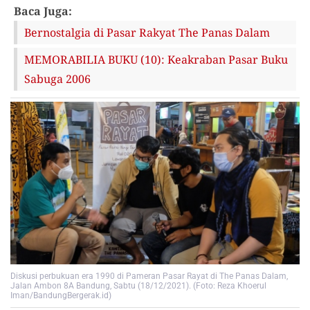
Baca Juga:
Bernostalgia di Pasar Rakyat The Panas Dalam
MEMORABILIA BUKU (10): Keakraban Pasar Buku
Sabuga 2006
Diskusi perbukuan era 1990 di Pameran Pasar Rayat di The Panas Dalam,
Jalan Ambon 8A Bandung, Sabtu (18/12/2021). (Foto: Reza Khoerul
Iman/BandungBergerak.id)