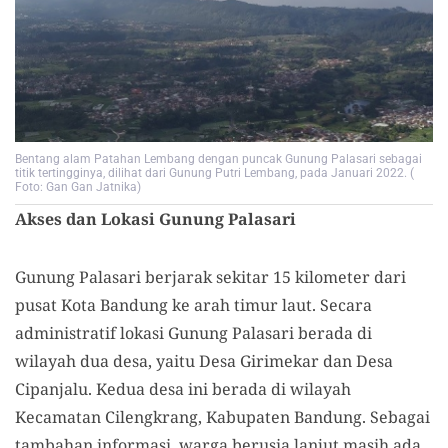
Bentang alam Patahan Lembang dengan puncak Gunung Palasari sebagai
titik tertingginya, dilihat dari Gunung Putri Lembang, pada Januari 2022. (
Foto: Gan Gan Jatnika)
Akses dan Lokasi Gunung Palasari
Gunung Palasari berjarak sekitar 15 kilometer dari
pusat Kota Bandung ke arah timur laut. Secara
administratif lokasi Gunung Palasari berada di
wilayah dua desa, yaitu Desa Girimekar dan Desa
Cipanjalu. Kedua desa ini berada di wilayah
Kecamatan Cilengkrang, Kabupaten Bandung. Sebagai
tambahan informasi, warga berusia lanjut masih ada