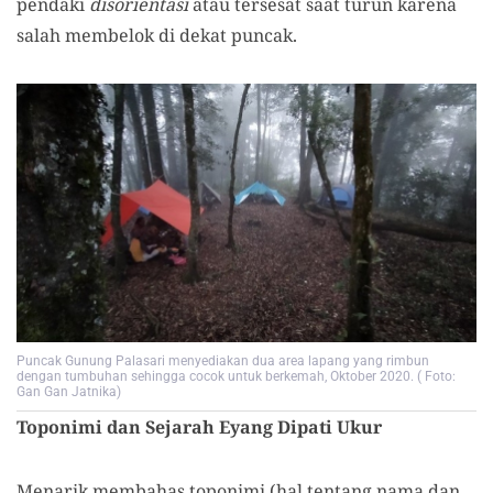
pendaki
disorientasi
atau tersesat saat turun karena
salah membelok di dekat puncak.
Puncak Gunung Palasari menyediakan dua area lapang yang rimbun
dengan tumbuhan sehingga cocok untuk berkemah, Oktober 2020. ( Foto:
Gan Gan Jatnika)
Toponimi dan Sejarah Eyang Dipati Ukur
Menarik membahas toponimi (hal tentang nama dan