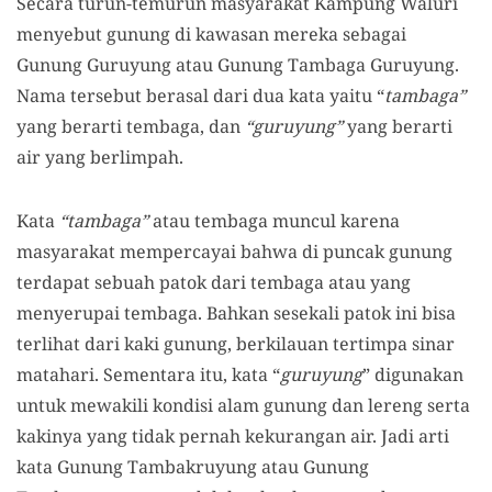
Secara turun-temurun masyarakat Kampung Waluri
menyebut gunung di kawasan mereka sebagai
Gunung Guruyung atau Gunung Tambaga Guruyung.
Nama tersebut berasal dari dua kata yaitu
“
tambaga
”
yang berarti tembaga, dan
“
guruyung
”
yang berarti
air yang berlimpah.
Kata
“
tambaga
”
atau tembaga
muncul
karena
masyarakat mempercayai bahwa di puncak gunung
terdapat sebuah patok dari tembaga atau yang
menyerupai tembaga.
Ba
hkan sesekali patok ini bisa
terlihat dari kaki gunung, berkilau
an
tertimpa sinar
matahari.
Sementara itu, k
ata
“
guruyung
” digunakan
untuk mewakili
kondisi alam gunung dan lereng serta
kakinya
yang
tidak pernah kekurangan air. Jadi arti
kata Gunung Tambakruyung atau Gunung