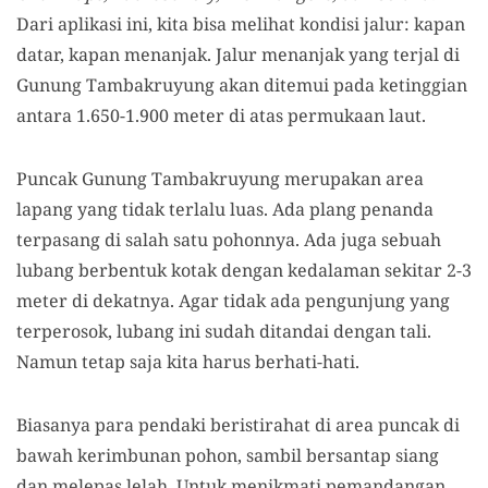
Dari aplikasi ini
, kita bisa melihat
kondisi jalur
:
kapan
datar, kapan menanjak. Jalur menanjak yang terjal di
Gunung Tambakruyung akan ditemui pada ketinggian
antara 1
.
650-1
.
900 meter di atas permukaan laut.
Puncak Gunung Tambakruyung merupakan area
lapang yang tidak terlalu luas.
A
da plang penanda
terpasang di salah satu pohonnya.
A
da
juga
sebuah
lubang berbentuk kotak dengan kedalaman sekitar 2-3
meter di dekatnya.
A
gar tidak ada
pengunjung
yang
terperosok, lubang ini sudah ditandai dengan tali.
Namun
tetap saja
kita
harus berhati-hati.
Biasanya para pendaki beristirahat di area puncak di
bawah kerimbunan pohon, sambil bersantap siang
dan melepas lelah.
U
ntuk menikmati pemandangan