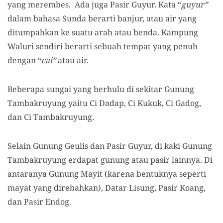
yang merembes. A
da
juga
Pasir Guyur
. K
ata
“
guyur
”
dalam bahasa Sunda berarti banjur, atau air yang
ditumpahkan ke suatu arah
atau
benda. Kampung
Waluri
sendiri b
erarti sebuah tempat yang penuh
dengan
“
cai
”
atau air.
Beberapa sungai yang berhulu di sekitar Gunung
Tambakruyung yaitu Ci Dadap, Ci Kukuk, Ci Gadog,
dan
Ci Tambakruyung.
Selain Gunung Geulis dan Pasir Guyur, di kaki Gunung
Tambakruyung erdapat gunung atau pasir lainnya.
Di
antaranya
Gunung Mayit (karena bentuknya seperti
mayat yang direbahkan), Datar Lisung, Pasir Koang,
dan
Pasir Endog.