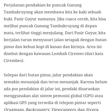
Perjalanan pendakian
ke puncak Gunung
Tambakruyung
akan membawa kita ke kaki sebuah
buki. Pasir Guyur namanya. Jika cuaca cerah
,
kita bisa
melihat puncak Gunung Tambakruyung di depan
mata, terlihat tinggi menjulang. Dari Pasir Guyur
, kita
berjalan
turun menyusuri jalan setapak dengan
hutan
pinus dan kebun kopi di
kanan dan kirinya
. A
rea ini
disebut dengan kawasan Lembah Ciremes (dari kata
Cirembes).
Selepas dari hutan pinus, jalur
pendakian
akan
semakin menanjak dan terus menanjak.
Karena b
elum
ada pos pendakian di jalur ini, pendaki
disarankan
menggunakan alat
sistem pemosisi global (
GPS
)
atau
aplikasi GPS yang tersedia di
telepon pintar seperti
Oruxmaps, Backcountry, Viewrangers,
dan
Strava
.