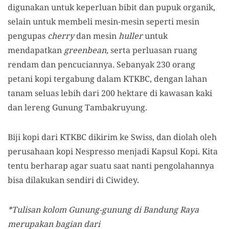
digunakan untuk keperluan bibit dan pupuk organik,
selain untuk membeli mesin-mesin seperti mesin
pengupas
cherry
dan mesin
huller
untuk
mendapatkan
greenbean,
serta perluasan ruang
rendam dan pencuciannya
.
Sebanyak 230 orang
pe
tani kopi tergabung
dalam
KTKBC, dengan lahan
tanam seluas lebih dari 200 hektar
e
di kawasan kaki
dan lereng
Gunung Tambakruyung
.
Biji kopi dari KTKBC dikirim ke Swiss, dan diolah oleh
perusahaan kopi Nespresso menjadi Kapsul Kopi.
Kita
tentu berharap agar
suatu saat
nanti
pengolahannya
bisa dilakukan sendiri di Ciwidey.
*Tulisan kolom Gunung-gunung di Bandung Raya
merupakan bagian dari