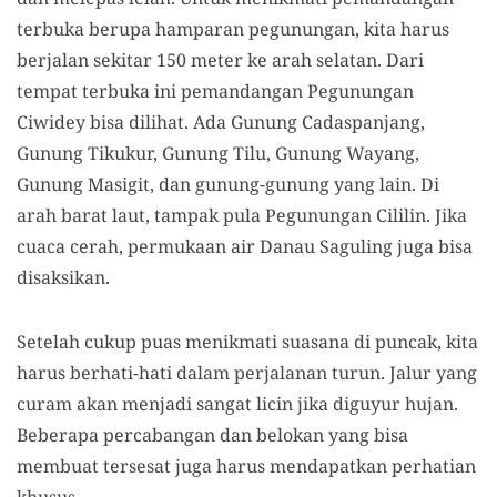
terbuka berupa hamparan pegunungan,
kita
harus
berjalan sekitar 150 meter ke arah selatan. Dari
tempat terbuka ini pemandangan Pegunungan
Ciwidey bisa dilihat. Ada Gunung Cadaspanjang,
Gunung
Tikukur,
Gunung
Tilu,
Gunung
Wayang,
Gunung
Masigit, dan gunung-gunung yang lain. Di
arah barat laut
,
tampak pula
P
egunungan Cililin.
J
ika
cuaca
cerah
,
permukaan air Danau Saguling juga bisa
disaksikan.
Setelah cukup puas menikmati suasana di puncak, kita
harus berhati-hati dalam perjalanan turun. Jalur yang
curam akan menjadi sangat licin
j
ika diguyur hujan
.
B
eberapa percabangan dan belokan yang bisa
membuat tersesat juga
ha
rus mendapat
kan
perhatian
khusus.