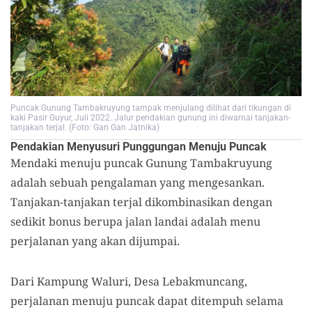
Puncak Gunung Tambakruyung tampak menjulang dilihat dari tikungan di
kaki Pasir Guyur, Juli 2022. Jalur pendakian gunung ini diwarnai tanjakan-
tanjakan terjal. (Foto: Gan Gan Jatnika)
Pendakian
M
enyusuri
P
unggungan
M
enuju
P
uncak
Mendaki menuju puncak Gunung Tambakruyung
adalah sebuah pengalaman yang mengesankan.
Tanjaka
n-tanjakan terjal dikombinasikan dengan
sedikit bonus berupa jalan landai adalah menu
perjalanan yang akan dijumpai.
D
ari Kampung Waluri, Desa Lebakmuncang,
perjalanan menuju puncak dapat ditempuh selama