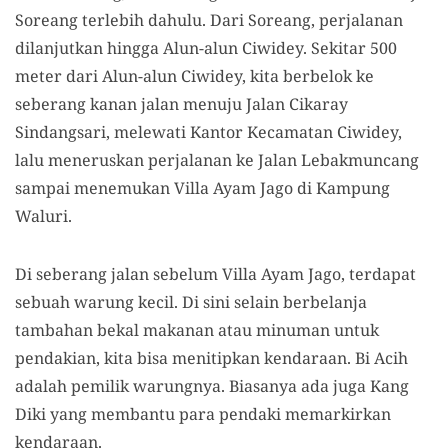
Soreang terlebih dahulu. Dari Soreang
, perjalanan
dilanjutkan hingga
Alun-alun Ciwidey.
Sekitar
500
meter dari Alun-alun Ciwidey
, kita
berbelok ke
seberang kanan jalan menuju Jalan Cikaray
Sindangsari
,
melewati Kantor Kecamatan Ciwidey,
lalu meneruskan
perjalanan
ke Jalan Lebakmuncang
sampai menemukan Villa
Ayam
Jago di Kampung
Waluri.
Di seberang jalan sebelum
V
illa
Ayam Jago, terdapat
sebuah warung kecil.
Di sini selain
berbelanja
tambahan bekal makanan atau minuman untuk
pendakian,
kita bisa menitipkan kendaraan.
Bi Acih
adalah pemilik warungnya.
B
iasanya ada
juga
Kang
Diki yang membantu para pendaki memarkirkan
kendaraan.