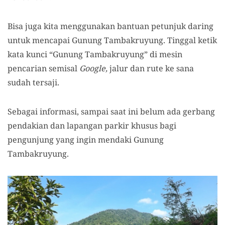
Bisa juga
kita
menggunakan bantuan petunjuk daring
untuk mencapai Gunung Tambakruyung. T
inggal ketik
kata kunci “Gunung Tambakruyung” di mesin
pencarian semisal
G
oogle,
jalur dan rute ke sana
sudah tersaji.
Sebagai info
rmasi
, sampai saat ini belum ada gerbang
pendakian dan lapang
an
parkir khusus bagi
pengunjung yang ingin mendaki Gunung
Tambakruyung.