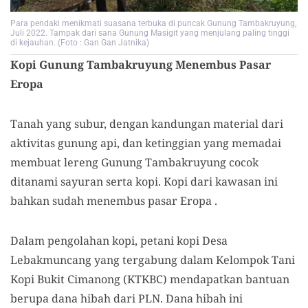
Para pendaki menikmati suasana terbuka di puncak Gunung Tambakruyung,
Juli 2022. Tampak dari sana Gunung Masigit yang menjulang paling tinggi
di kejauhan. (Foto : Gan Gan Jatnika)
Kopi Gunung Tambakruyung
M
enembus
P
asar
Eropa
Tanah yang subur,
dengan kandungan
material dari
aktivitas gunung
api, dan ketinggian yang memadai
membuat lereng Gunung Tambakruyung cocok
ditanami sayuran serta kopi.
K
opi dari kawasan ini
bahkan sudah menembus pasar Eropa .
Dalam pengolahan kopi, petani kopi Desa
Lebakmuncang yang tergabung dalam Kelompok Tani
Kopi Bukit Cimanong
(KTKBC
)
mendapatkan bantuan
berupa
dana hibah dari PLN. Dana hibah ini