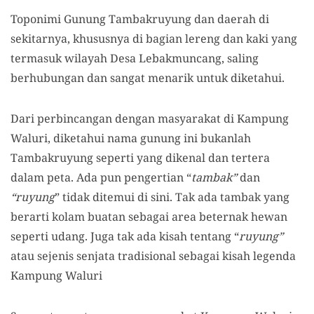
Toponimi Gunung Tambakruyung dan daerah di
sekitarnya, khususnya di bagian lereng dan kaki yang
termasuk wilayah Desa Lebakmuncang
,
saling
berhubungan
dan sangat menarik untuk diketahui
.
Dari perbincangan dengan masyarakat di Kampung
Waluri, diketahui nama gunung
ini
bukan
lah
Tambakruyung seperti yang dikenal dan tertera
dalam peta. Ada pun pengertian
“
tambak
”
dan
“r
uyung
”
tidak ditemui di sini.
T
ak ada tambak yang
berarti kolam buatan sebagai area beternak hewan
seperti udang.
J
uga tak ada kisah tentang
“
ruyung
”
atau sejenis senjata tradisional sebagai kisah legenda
Kampung Waluri