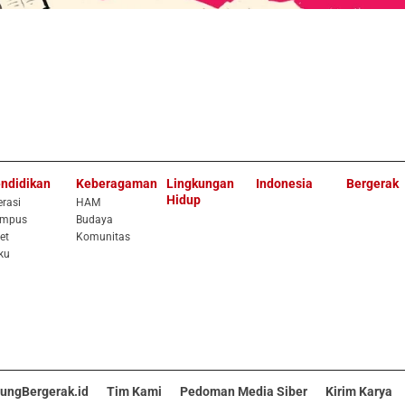
ndidikan
Keberagaman
Lingkungan
Indonesia
Bergerak
Hidup
erasi
HAM
mpus
Budaya
et
Komunitas
ku
ungBergerak.id
Tim Kami
Pedoman Media Siber
Kirim Karya