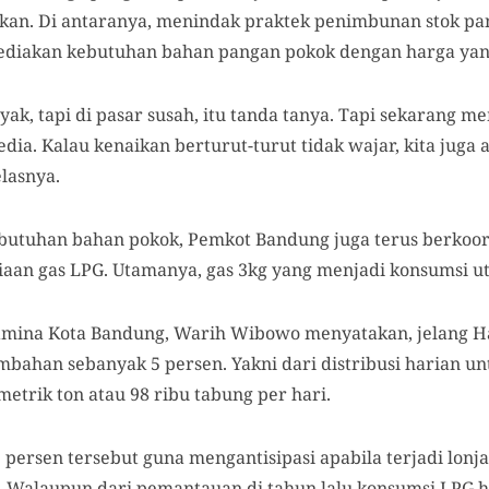
kan. Di antaranya, menindak praktek penimbunan stok pa
ediakan kebutuhan bahan pangan pokok dengan harga yan
yak, tapi di pasar susah, itu tanda tanya. Tapi sekarang me
edia. Kalau kenaikan berturut-turut tidak wajar, kita juga
elasnya.
ebutuhan bahan pokok, Pemkot Bandung juga terus berkoo
aan gas LPG. Utamanya, gas 3kg yang menjadi konsumsi u
mina Kota Bandung, Warih Wibowo menyatakan, jelang Har
bahan sebanyak 5 persen. Yakni dari distribusi harian u
metrik ton atau 98 ribu tabung per hari.
persen tersebut guna mengantisipasi apabila terjadi lonj
i. Walaupun dari pemantauan di tahun lalu konsumsi LPG