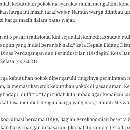
mlah kebutuhan pokok masyarakat mulai mengalami kena
ikan harga ini masih taraf wajar. Namun warga diimbau un
si harga masih dalam batas wajar.
n di 8 pasar tradisional kini sejumlah komoditas sudah mu
aupun yang mulai beranjak naik,” kata Kepala Bidang Dis
Dinas Perdagangan dan Perindustrian (Disdagin) Kota Ba
Selasa (4/5/2021).
arga kebutuhan pokok dipengaruhi tingginya permintaan 
ian, ia memastikan stok kebutuhan pokok di pasar aman. Ke
hadapi Idulfitri. “Tapi sudah kita imbau agar kenaikan jan
akat bisa membeli dengan harga yang naik,” imbuh Meiwa
oordinasi bersama DKPP, Bagian Perekonomian beserta S
kan harga pangan di pasaran. Jika hal itu sampai terjadi,