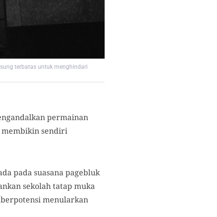
ngsung terbatas untuk menghindari
 mengandalkan permainan
a membikin sendiri
ada pada suasana pagebluk
ankan sekolah tatap muka
 berpotensi menularkan