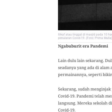
Itikaf atau tinggal di masjid pada 10 h
penularan Covid-19. (Foto: Prima Mulia
Ngabuburit era Pandemi
Lain dulu lain sekarang. D
seadanya yang ada di alam 
permainannya, seperti bikin
Sekarang, sudah menginjak
Covid-19. Pandemi telah me
langsung. Mereka sekolah 
Covid-19.