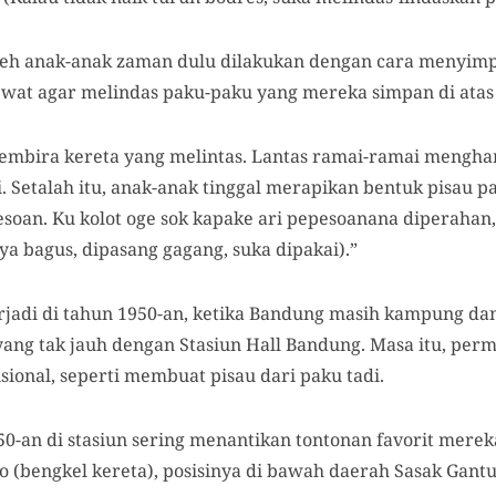
eh anak-anak zaman dulu dilakukan dengan cara menyimpan
at agar melindas paku-paku yang mereka simpan di atas 
mbira kereta yang melintas. Lantas ramai-ramai mengha
esi. Setalah itu, anak-anak tinggal merapikan bentuk pisau
soan. Ku kolot oge sok kapake ari pepesoanana diperahan, 
ya bagus, dipasang gagang, suka dipakai).”
erjadi di tahun 1950-an, ketika Bandung masih kampung da
 yang tak jauh dengan Stasiun Hall Bandung. Masa itu, per
sional, seperti membuat pisau dari paku tadi.
50-an di stasiun sering menantikan tontonan favorit mereka
po (bengkel kereta), posisinya di bawah daerah Sasak Gantu