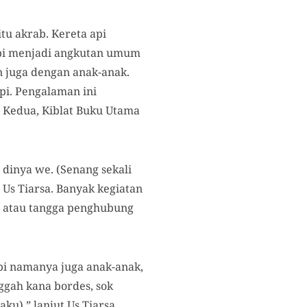
tu akrab. Kereta api
 api menjadi angkutan umum
n juga dengan anak-anak.
pi. Pengalaman ini
 Kedua, Kiblat Buku Utama
 dinya we. (Senang sekali
 Us Tiarsa.
Banyak kegiatan
es atau tangga penghubung
pi namanya juga anak-anak,
ggah kana bordes, sok
ku),” lanjut Us Tiarsa.