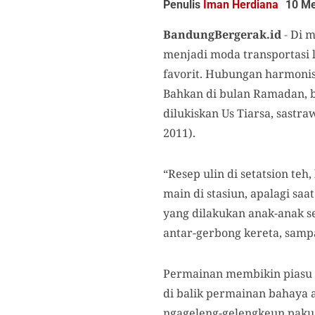
Penulis
Iman Herdiana
10 Me
BandungBergerak.id
-
Di m
menjadi moda transportasi l
favorit.
Hubungan harmonis k
Bahkan di bulan Ramadan, b
dilukiskan Us Tiarsa, sast
2011).
“Resep ulin di setatsion teh
main di stasiun, apalagi saa
yang dilakukan anak-anak se
antar-gerbong kereta, sampa
Permainan membikin piasu d
di balik permainan bahaya 
ngageleng-gelengkeun paku (