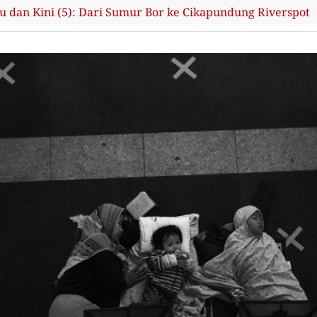
 dan Kini (5): Dari Sumur Bor ke Cikapundung Riverspot