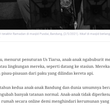
ari terakhir Ramadan di masjid Pusdai, Bandung, (2/5/2021). Itikaf di masjid berla
)
ulu, menurut penuturan Us Tiarsa, anak-anak ngabuburit
atau lingkungan mereka, seperti datang ke stasiun. Merek
 pisau-pisauan dari paku yang dilindas kereta api.
 tahun kedua anak-anak Bandung dan dunia umumnya ber
ngubah banyak tatanan normal. Anak-anak tidak diperken
di rumah secara online demi menghindari kerumunan yang