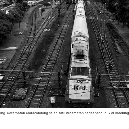
dung. Kecamatan Kiaracondong salah satu kecamatan padat penduduk di Bandung.