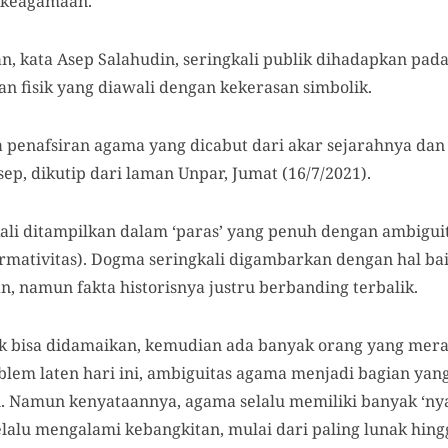
 keagamaan.
, kata Asep Salahudin, seringkali publik dihadapkan pada
an fisik yang diawali dengan kekerasan simbolik.
 penafsiran agama yang dicabut dari akar sejarahnya dan 
ep, dikutip dari laman Unpar, Jumat (16/7/2021).
li ditampilkan dalam ‘paras’ yang penuh dengan ambiguit
ormativitas). Dogma seringkali digambarkan dengan hal ba
, namun fakta historisnya justru berbanding terbalik.
dak bisa didamaikan, kemudian ada banyak orang yang me
roblem laten hari ini, ambiguitas agama menjadi bagian yan
i. Namun kenyataannya, agama selalu memiliki banyak ‘nya
alu mengalami kebangkitan, mulai dari paling lunak hingg