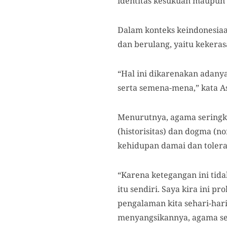
identitas kesukuan maupun
Dalam konteks keindonesiaan
dan berulang, yaitu kekeras
“Hal ini dikarenakan adanya
serta semena-mena,” kata As
Menurutnya, agama seringka
(historisitas) dan dogma (n
kehidupan damai dan toleran
“Karena ketegangan ini ti
itu sendiri. Saya kira ini p
pengalaman kita sehari-har
menyangsikannya, agama sel